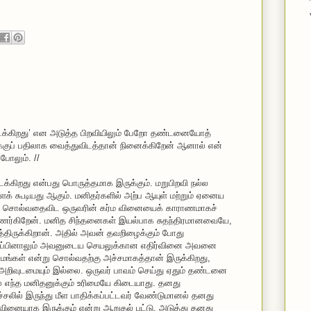
ல் நடக்கிறது’ என அடுத்த பிறவியிலும் பேறோ தண்டனையோத்
்குப் பதிலாக வைத்துவிடத்தான் நினைக்கிறேன் ஆனால் என்
ோலும். //
நடக்கிறது என்பது பொருத்தமாக இருக்கும். மறுபிறவி நல்ல
்ளக் கூடியது ஆகும். மனிதர்களில் அற்ப ஆயுள் மற்றும் ஏனைய
 சொல்வதைவிட ஒருவரின் கர்ம வினையைக் காராணமாகச்
ர்கிறேன். மனித சிந்தனைகள் இயல்பாக சுதந்திரமானவையே,
திருக்கிறான். அதில் அவன் தவறிழைக்கும் போது
்) தப்பினாலும் அவனுடைய செயலுக்கான எதிர்வினை அவனை
்மங்கள் என்று சொல்வதற்கு அச்சமாகத்தான் இருக்கிறது,
அறிவுடமையும் இல்லை. ஒருவர் பாவம் செய்து ஏதும் தண்டனை
ல எந்த மனிதனுக்கும் உரிமையே கிடையாது. தனது
்சலில் இருந்து மீள பாதிக்கப்பட்டவர் வேண்டுமானல் தனது
்வினையாக இருக்கும் என்று ஆறுதல் பட்டு, அடுத்து தனது