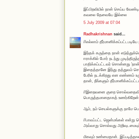
இப்பிறவியில் நான் செய்ய வேண்டி
கவலை தேவையே இல்லை
5 July 2009 at 07:04
Radhakrishnan
said...
//எல்லாம் தீர்மானிக்கப்பட்டபடிய
இந்தக் கருத்தை நான் எடுத்து
ஈராக்கில் போர் நடந்து முடிந்திர
பாதிக்கப்பட்டவர் சொன்னது 'நான் 
இதைத்தானே இந்து தத்துவம் சொல
பேரில் நடக்கிறது என எண்ணம் உரு
தான், நீங்களும் தீர்மானிக்கப்பட
//இறைவனை குறை சொல்வதைவிட
பொருத்தமானதாகத் உணர்கிறேன்.
ஆம், நம் செயல்களுக்கு நாமே பொற
//பாவப்பட்ட ஜென்மங்கள் என்று 
அவ்வாறு சொல்வது அறிவுடமையும
மிகவும் உண்மைதான். இப்படித்தா