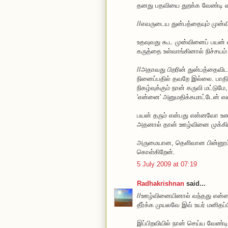
தனது பதவியை துறக்க வேண்டி வ
//எவருடைய துன்பத்தையும் முன்வ
உதவுவது கூட முன்வினைப் பயன் 
கருத்தை உள்வாங்கினால் நிச்சயம்
//அதாவது பிறரின் துன்பத்தைவ
நினைப்பதில் தவறே இல்லை. பாதிப்
நிகழ்வுக்கும் நான் கருவி மட்ட
'என்னை' அனுமதிக்கமாட்டேன் என
பயன் தரும் என்பது என்னவோ உண
அதனால் தான் ஊழ்வினை முக்கியத
அருமையான, தெளிவான பின்னூட்டத
கொள்கிறேன்.
5 July 2009 at 07:19
Radhakrishnan
said...
//ஊழ்வினையினால் வந்தது என்ன 
தீர்க்க முயலவே இவ் உயர் மனிதப்
இப்பிறவியில் நான் செய்ய வேண்டி