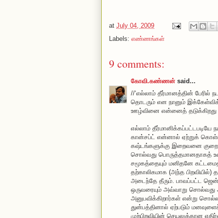
at
July 04, 2009
Labels:
எண்ணங்கள்
9 comments:
கோவி.கண்ணன்
said...
//‘எல்லாம் தீர்மானத்தின் பேரி
தொடரும் என நானும் இக்கேள்விக
ஊழ்வினை என்னைத் தடுக்கிறது ப
எல்லாம் தீர்மானிக்கப்பட்டபடியே 
கான்சப்ட் என்னால் ஏற்றுக் கொள
கஷ்டங்களுக்கு இறைவனை குறை
சொல்வது பொருத்தமானதாகத் உண
சமூகத்தையும் மனிதனே கட்டமைத்
தற்காலிகமாக (அந்த பிறவியில
அடைந்தே தீரும். பாவப்பட்ட ஜென
ஒருவரையும் அவ்வாறு சொல்வது 
அனுபவிக்கிறார்கள் என்று சொல்
துன்பத்தினால் ஏற்படும் மனவுளைச
முற்பிறவியின் செயலுக்கான எதிர