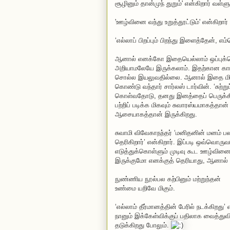
சூழினும் தான்முந் துறும்' என்கிறார் வள்ளு
'ஊழ்வினை வந்து உறுத்தூட்டும்' என்கிறா
‘எல்லாப் பிறப்பும் பிறந்து இளைத்தேன், எ
ஆனால் எனக்கோ இதையெல்லாம் ஒப்புக்
அறியாமலேயே இருக்கலாம். இதற்கான கார
சொல்ல இயலுவதில்லை. ஆனால் இதை மிகவ
கொண்டு வந்தார் சார்லஸ் டார்வின். ‘சுற்ற
கொள்வதோடு, தனது இனத்தைப் பெருக்கிக்க
பற்றிப் படிக்க மிகவும் சுவாரஸ்யமாகத்தான
ஆசையாகத்தான் இருக்கிறது.
சுவாமி விவேகாநந்தர் ‘மனிதனின் மனம் 
தெரிகிறார்’ என்கிறார். இப்படி ஒவ்வொருவ
எடுத்துக்கொள்ளும் முடிவு கூட ஊழ்வின
இருக்குமோ எனக்குத் தெரியாது, ஆனால் வ
நுண்ணிய நூல்பல கற்பினும் மற்றுந்தன்
உண்மை யறிவே மிகும்.
‘எல்லாம் தீர்மானத்தின் பேரில் நடக்கி
நானும் இக்கேள்விக்குப் பதிலாக வைத்
தடுக்கிறது போலும்.