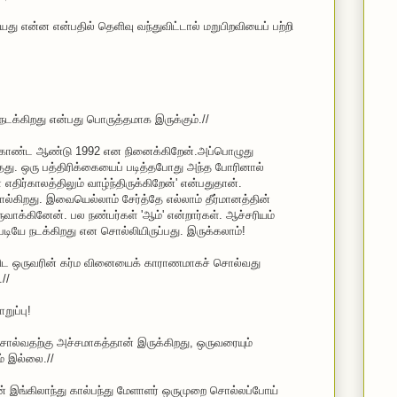
யது என்ன என்பதில் தெளிவு வந்துவிட்டால் மறுபிறவியைப் பற்றி
ே நடக்கிறது என்பது பொருத்தமாக இருக்கும்.//
க்கொண்ட ஆண்டு 1992 என நினைக்கிறேன்.அப்பொழுது
ுந்தது. ஒரு பத்திரிக்கையைப் படித்தபோது அந்த போரினால்
எதிர்காலத்திலும் வாழ்ந்திருக்கிறேன்' என்பதுதான்.
்கிறது. இவையெல்லாம் சேர்த்தே எல்லாம் தீர்மானத்தின்
வாக்கினேன். பல நண்பர்கள் 'ஆம்' என்றார்கள். ஆச்சரியம்
்டபடியே நடக்கிறது என சொல்லியிருப்பது. இருக்கலாம்!
 ஒருவரின் கர்ம வினையைக் காராணமாகச் சொல்வது
//
ுப்பு!
சொல்வதற்கு அச்சமாகத்தான் இருக்கிறது, ஒருவரையும்
் இல்லை.//
ன் இங்கிலாந்து கால்பந்து மேளாளர் ஒருமுறை சொல்லப்போய்