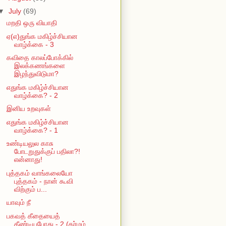
▼
July
(69)
மறதி ஒரு வியாதி
ஏ(எ)துங்க மகிழ்ச்சியான
வாழ்க்கை - 3
கவிதை காலப்போக்கில்
இலக்கணங்களை
இழந்துவிடுமா?
எதுங்க மகிழ்ச்சியான
வாழ்க்கை? - 2
இனிய உறவுகள்
எதுங்க மகிழ்ச்சியான
வாழ்க்கை? - 1
உண்டியலுல காசு
போடறுதுக்குப் பதிலா?!
என்னாது!
புத்தகம் வாங்கலையோ
புத்தகம் - நான் கூவி
விற்கும் ப...
யாவும் நீ
பகவத் கீதையைத்
தீண்டியபோது - 2 (தர்மம்,