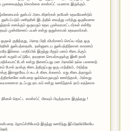
ய முனைவதற்கு கொள்கை கான்சப்ட் பயனாக இருக்கும்.
 ஊழ்வினையால் துன்பம் அடைகிறார்கள் நாமேன் உதவவேண்டும்
துன்பப்படும் மனிதரின் இடத்தில் வைத்து பார்த்து ஒருவேளை
ருந்தால் எனக்கும் ஒருவரும் உதவ முன்வரமாட்டார்கள் என்றே
ும் முன்வினைப் பயன் என்று ஒதுக்காமல் உதவுவார்கள்.
ட ஒருவர் குறித்தது, அதை பிறர் விமர்சனம் செய்ய எந்த ஒரு
பிறரின் துன்பத்தைவிட தன்னுடைய துன்பத்திற்கான காரணம்
 இல்லை. பாதிப்பில் இருந்து மீளும் மனம் கிடைக்கும்.
 நான் கருவி மட்டுமே, தவறான செயல்களுக்கு இனி நான்
மதிக்கமாட்டேன் என்று நினைப்பது மன அளவில் நல்ல பலனைத்
கம் போல் நமக்கு கிடைத்திருப்பது ஒரு பாத்திரம், அடுத்த
மக்கு இராஜாவேடம் கூடக் கிடைக்கலாம். எது கிடைத்தாலும்
ாத்திரங்களே என்பதை ஒவ்வொருவரும் உணர்ந்தால், அல்லது
ர்வையாளனாக நடப்பது நாடகம் என்று உணர்ந்தால் நாம் எதற்காக
நீங்கள் தொட்ட கான்சப்ட் மிகவும் பிடித்தமாக இருந்தது !
ன்பதை ஆராய்ச்சியோடு இருந்து உணர்ந்து இப்பிறவியிலேயே
பிறவி.