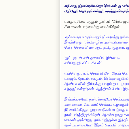
அவ்வாறு பூர்வ ஜென்ம தொடர்ச்சி என்பது உண
பிறப்பிலும் தொடரும் என்னும் கருத்து உங்களுக
எனது பதிலை எழுதும் முன்னர் ‘அர்த்தமு
சில உங்கள் பார்வைக்கு வைக்கிறேன்.
‘ஒவ்வொரு உயிரும் மறுபிறப்பெடுத்து நன்
இருக்கிறது. ‘பத்வீம் பூர்வ புண்ணியான
பெற்ற செல்வம்’ என்பதும் தமிழ் மூதுரை. 
‘இட்டமுடன் என் தலையில் இன்னபடி
என்றெழுதி விட்ட சிவன்’
என்றொரு பாடல் சொல்கிறதே, அதன் பொருள்
வளமும், நோயும், சுகமும், இறப்பும் மற
ஆண்டவனின் தீர்ப்புக்கு யாரும் தப்ப முட
வந்தது’ என்றார்கள். ஆத்திகம் பேசிய இர
இன்பத்தையோ துன்பத்தையோ தெய்வம்தான
கணக்கைக் கொண்டு தெய்வம் வழங்குகிற
நிர்ணயிக்கிறது. நூறாண்டுகள் வாழ்வத
நான் பார்த்திருக்கிறேன். ஆகவே நமது கண
கொண்டிருக்கிறது. நாம் பிறந்துள்ள இந்த
தண்டனையையோ இந்தப் பிறப்பில் பாதியையு