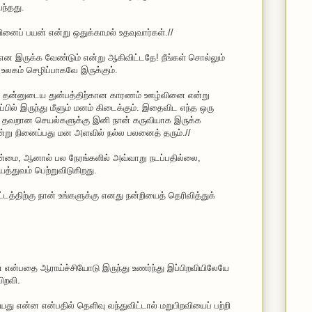
ந்தது.
ினைப் பயன் என்று ஒதுக்காமல் உதவுவார்கள்.//
என இருக்க வேண்டும் என்று ஆகிவிட்டதே! நீங்கள் சொல்லும்
 உலகம் செழிப்பாகவே இருக்கும்.
ிட தன்னுடைய துன்பத்திற்கான காரணம் ஊழ்வினை என்று
பில் இருந்து மீளும் மனம் கிடைக்கும். இதைவிட எந்த ஒரு
ுமே, தவறான செயல்களுக்கு இனி நான் கருவியாக இருக்க
்று நினைப்பது மன அளவில் நல்ல பலனைத் தரும்.//
்மை, ஆனால் பல நேரங்களில் அவ்வாறு நடப்பதில்லை,
்துவம் பெற்றுவிடுகிறது.
்திற்கு நான் உங்களுக்கு எனது நன்றியைத் தெரிவித்துக்
என்பதை ஆராய்ச்சியோடு இருந்து உணர்ந்து இப்பிறவியிலேயே
பிறவி.
யது என்ன என்பதில் தெளிவு வந்துவிட்டால் மறுபிறவியைப் பற்றி