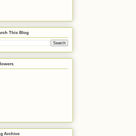
rch This Blog
llowers
g Archive