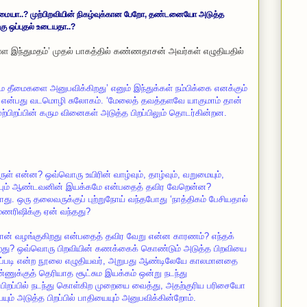
்மையா..? முற்பிறவியின் நிகழ்வுக்கான பேறோ, தண்டனையோ அடுத்த
்கு ஒப்புதல் உடையதா..?
ள்ள இந்துமதம்’ முதல் பாகத்தில் கண்ணதாசன் அவர்கள் எழுதியதில்
மை தீமைகளை அனுபவிக்கிறது’ எனும் இந்துக்கள் நம்பிக்கை எனக்கும்
ாம்’ என்பது வடமொழி சுலோகம். ‘மேலைத் தவத்தளவே யாகுமாம் தான்
முற்பிறப்பின் கரும வினைகள் அடுத்த பிறப்பிலும் தொடர்கின்றன.
 என்ன? ஒவ்வொரு உயிரின் வாழ்வும், தாழ்வும், வறுமையும்,
ுபிறப்பும் ஆண்டவனின் இயக்கமே என்பதைத் தவிர வேறென்ன?
ியாது. ஒரு தலைவருக்குப் புற்றுநோய் வந்தபோது ‘நாத்திகம் பேசியதால்
மணரிஷிக்கு ஏன் வந்தது?
் வழங்குகிறது என்பதைத் தவிர வேறு என்ன காரணம்? எந்தக்
து? ஒவ்வொரு பிறவியின் கணக்கைக் கொண்டும் அடுத்த பிறவியை
ு எப்படி என்ற நூலை எழுதியவர், அறுபது ஆண்டிலேயே காலமானதை
்ணுக்குத் தெரியாத சூட்சும இயக்கம் ஒன்று நடந்து
ப் பிறப்பில் நடந்து கொள்கிற முறையை வைத்து, அதற்குரிய பரிசையோ
ம் அடுத்த பிறப்பில் பாதியையும் அனுபவிக்கின்றோம்.