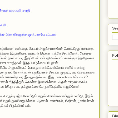
்றான் மகாகவி பாரதி
ுவன்.
Sea
ம் ஆண்டுகளுக்கு முன்பாகவே நம்மவர்
யம் ‘ஊழ்வினை’ என்பதை மிகவும் அழுத்தமாகவேச் சொல்கிறது என்பதை
பிக்கை இருக்கிறதா என்றால் இல்லை என்றே சொல்வேன். பிறக்கும்
Fo
ின்னர் நான் எப்படி இருப்பேன் என்பதிலெல்லாம் எனக்கு எந்தவிதமான
ாரணமாகத்தான் இந்த வாழ்க்கையில் நான்
றவியில் அனுபவிக்கப் போவது எனக்கொள்வோம் எனில் எனக்கு
ன்று மட்டும் என்னால் உறுதியாகச் சொல்ல முடியும், பல விசயங்களை
ளிதாகக் கொண்டு வர இயலுவதில்லை. இது மனவலிமையின்மையா?
்னால் சிந்தித்துக் கொள்ள இயலவில்லை. அதன் காரணமாகவே
ு’ என இந்து சமய தத்துவத்தையே நுனிப்புல்லில் எழுதினேன்.
பொறுப்பு ஏற்க வேண்டும் எனும் கொள்கை என்னுள் உண்டு, இதில்
தும் துணிவதுமில்லை. ஆனால் மகான்கள், ரிஷிகள், முனிவர்கள்
 வந்திருக்கிறார்கள்.
Blo