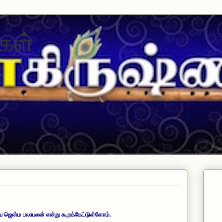
கள்
ூர்வ ஜென்ம பலாபலன் என்று கூறக்கேட்டுள்ளோம்.