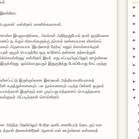
வர்.
►
ர் இளங்கோ.
►
►
ம்பெருமான்’ என்கிறார் மாணிக்கவாசகர்.
►
கொள்ள இயலுவதில்லை, அவர்கள் அறிந்ததுபோல் நான் ஒருவேளை
►
ணம் நடக்கும் விசயங்களுக்கு நம்மால் உண்மையான விளக்கம்
ும் அருமையாக ‘இயற்கைத் தேர்வு’ எனும் கொள்கைக்குள்
►
ுப்புறச் சூழல் பொருத்தே ஒரு உயிரினம் தன்னை தற்காத்துக்
►
ொள்கிறது’ என்கிறார் இவர். எது எப்படியிருப்பினும் ஊழ்வினை
் இருக்கிறது. ஒவ்வொருவரும் இதுகுறித்து பேசும்போது கேட்பதற்கு
►
►
பலவீனப்பட்டு இருக்கும்வரை இறைவன் அத்தியாவசியமாகத்
►
ரின் கருத்துக்களையும், பல நூல்களையும் படித்த பின்னர் ஒருவர்
►
ையாகத்தான் இருக்கும் என முடிப்பது எத்தனைப் பொருத்தமாக
ள்ளுவர் அப்படித்தான் சொல்கிறார்.
▼
றது’ என அடுத்த பிறவியிலும் பேறோ தண்டனையோத் தொடரும் என
துவிடத்தான் நினைக்கிறேன் ஆனால் என் ஊழ்வினை என்னைத்