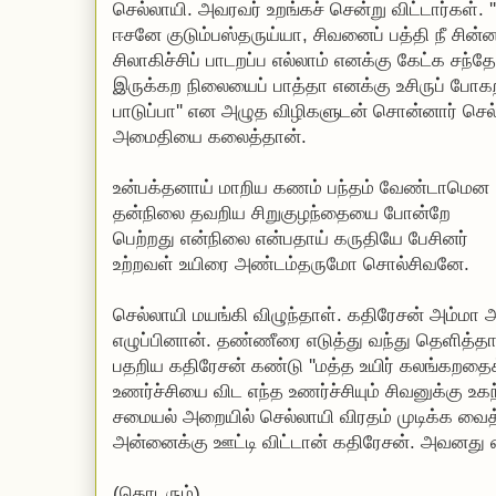
செல்லாயி. அவரவர் உறங்கச் சென்று விட்டார்கள்.
ஈசனே குடும்பஸ்தருய்யா, சிவனைப் பத்தி நீ சி
சிலாகிச்சிப் பாடறப்ப எல்லாம் எனக்கு கேட்க சந
இருக்கற நிலையைப் பாத்தா எனக்கு உசிருப் போகற 
பாடுப்பா'' என அழுத விழிகளுடன் சொன்னார் செல
அமைதியை கலைத்தான்.
உன்பக்தனாய் மாறிய கணம் பந்தம் வேண்டாமென
தன்நிலை தவறிய சிறுகுழந்தையை போன்றே
பெற்றது என்நிலை என்பதாய் கருதியே பேசினர்
உற்றவள் உயிரை அண்டம்தருமோ சொல்சிவனே.
செல்லாயி மயங்கி விழுந்தாள். கதிரேசன் அம்ம
எழுப்பினான். தண்ணீரை எடுத்து வந்து தெளித்தா
பதறிய கதிரேசன் கண்டு ''மத்த உயிர் கலங்கறதைக்
உணர்ச்சியை விட எந்த உணர்ச்சியும் சிவனுக்கு உகந
சமையல் அறையில் செல்லாயி விரதம் முடிக்க வைத
அன்னைக்கு ஊட்டி விட்டான் கதிரேசன். அவனது 
(தொடரும்)