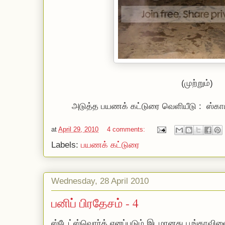
(முற்றும்)
அடுத்த பயணக் கட்டுரை வெளியீடு : ஸ்கா
at
April 29, 2010
4 comments:
Labels:
பயணக் கட்டுரை
Wednesday, 28 April 2010
பனிப் பிரதேசம் - 4
ஸ்டேட்ஸ்வொர்த் எனப்படும் இடமானது பூங்காவின