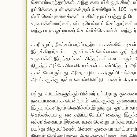
கொண்டிருந்தார்கள். அந்த கடையில் ஒரு சிலர் மட்
நம்பிக்கையுடன் குகைக்குள் சென்றோம். 105 படிகள
ஸ்பீட்வெல் குகைக்குள் படகின் மூலம் பத்து நிமி
உருவாக்கினார்கள், எப்படியெல்லாம் செய்தார்க
வந்த படகு ஓட்டியவர் சொல்லிக்கொண்டே வந்தார்
காரீயமும், நீலக்கல் எடுப்பதற்காக கன்னிவெடிகள
இருக்கிறார்கள். படகு விலகிச் செல்ல என ஓரிடத்தி
உருவாக்கி இருந்தார்கள். சித்தர்கள் என எவரும்
நிறுத்தி அங்கே சில விசயங்கள் காண்பித்தார். அப
தான் மேலிருப்பது. அதே வழியாக திரும்பி வந்தோம
அவர்களுக்கு நன்றி சொல்லிவிட்டு பயணம் தொட
பத்து நிமிடங்களுக்குப் பின்னர் மற்றொரு குக
நடைபயணமாக சென்றோம். எங்களுக்கு துணையாக
இருபுறங்களிலும் வெளிச்சம் இருந்தது. ஓரிடம் தா
செல்லக்கூடாது என தடுப்பு போட்டு வைத்து இருந்
எச்சரிக்கையும் இல்லை, நான் சென்று பார்க்கலா
பயந்து திரும்பினேன். பின்னர் குகை பராமரிப்பா
நீங்கள் செல்லவில்லை, அது குகையினை பற்றி அறி