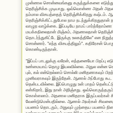
முன்னால சொன்னவங்கனு கருத்துக்களை எடுத்துக்க
தெரிஞ்சிக்க முடியாது. ஒவ்வொன்னா அதன் அதன்
நம்மால விசயத்தைத் தெரிஞ்சிக்கிறது கஷ்டம். 
தெரிஞ்சிக்கிட்டதுபோல நாம நடந்துக்கிறதுதான் ந
வாழுற வாழ்க்கை. இப்படியே நாமப் பார்த்தோம்ன
மயக்கநிலைதான் மிஞ்சும், அதனாலதான் தெரிஞ்சி
தொடர்ந்துகிட்டே இருக்கு உலகத்திலே'' என நிறுத
சொன்னார். ''எந்த விசயத்திலும்''. கதிரேசன் பொ
கொண்டிருந்தான்.
''இப்பப் பாடலுக்கு வரேன், எத்தனையோ பிறப்பு 
உண்மையாய் தொழ இயலவில்லை. அதுல என்ன சொல்
புல், கல் என்றெல்லாம் சொல்லி மனிதனாகவும் பிறந
முனிவராகவும் இருந்தேன். ஆனால் அப்போது கூட 
தென்படவில்லை. இப்பொழுது உன் பாதம் தென்பட
என்கிறார், இது நான் அறிஞ்சது. ஒவ்வொருத்தரு
கொள்ளலாம். அதனால மனிதராக இருப்பவர்கள்
வேண்டுமென்பதில்லை. ஆனால் அவர்கள் சிவனை
பயணம் தொடரும், அதுவும் முந்தைய பயணம் நி