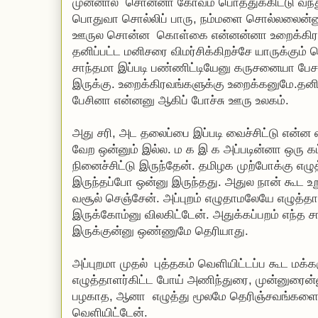
முன்னால சொன்னா கோவம் பொத்துக்கிட்டு வந்த
பொதுவா சொல்லிப் பாரு, நம்மளை சொல்லலைன்னு
ஊருல சொன்ன கொள்கை என்னன்னா உறைக்கிரவங்
தனிப்பட்ட மனிசரை விமர்சிக்கிறச்சே யாருக்கும் 
சாந்தமா இப்படி பண்ணிட்டியேனு கருசனையா பேசண
இருக்கு. உறைக்கிரவங்களுக்கு உறைக்கனுமே.த
பேசினா என்னனு ஆகிப் போச்சு ஊரு உலகம்.
அது சரி, அட தலைப்பை இப்படி வைச்சிட்டு என்ன
வேற ஒன்னும் இல்ல. ம க இ க அப்படின்னா ஒரு க
நினைச்சிட்டு இருந்தேன். தமிழக முற்போக்கு எழ
இருந்தப்போ ஒன்னு இருந்தது. அதுல நான் கூட உற
வசூல் செஞ்சேன். அப்புறம் எழுதாமலேயே எழுத்தாள
இருக்கோம்னு விலகிட்டேன். அதுக்கப்பறம் எந்த ச
இருக்குன்னு ஒண்ணுமே தெரியாது.
அப்புறமா முதல் புத்தகம் வெளியிட்டப்ப கூட மக
எழுத்தாளர்கிட்ட போய் அணிந்துரை, முன்னுரைன
பழகாத, ஆனா எழுத்து மூலமே தெரிஞ்சவங்களை வ
வெளியிட்டேன்.