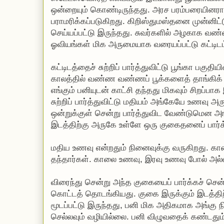
ஒன்றையும் கொண்டிருந்தது. அரச பரம்பரையினரால
பராமரிக்கப்படுகிறது. கிறிஸ்துமஸ்தனை முன்னிட்ட
செய்யப்பட்டு இருந்தது. சுவர்களில் அழகாக வண்ணம
ஓவியங்கள் மிக அருமையாக வரையப்பட்டு கட்டிடம்
கட்டிடத்தைச் சுற்றிப் பார்த்துவிட்டு பூங்கா பகுத
காலத்தில் வண்ண வண்ணப் பூக்களைத் தாங்கிக் 
எங்கும் பனியுடன் காட்சி தந்தது மிகவும் சிறப்ப
சுற்றிப் பார்த்துவிட்டு மதியம் அங்கேயே உணவு அர
ஒன்றுக்குள் சென்று பார்த்துவிட வேண்டுமென அங்க
இடத்திற்கு அருகே உள்ளே ஒரு குகைதனைப் பார்க
மதிய உணவு என்றதும் நினைவுக்கு வருகிறது.
தந்தார்கள். காலை உணவு, இரவு உணவு போல் அல்ல
விரைந்து சென்று அந்த குகையைப் பார்க்கச் செ
கொட்டத் தொடங்கியது. குகை இருக்கும் இடத்திற்க
மூடப்பட்டு இருந்தது, பனி மிக அதிகமாக அங்கு 
செல்லவும் வழியில்லை. பனி விழுவதைக் கண்டது