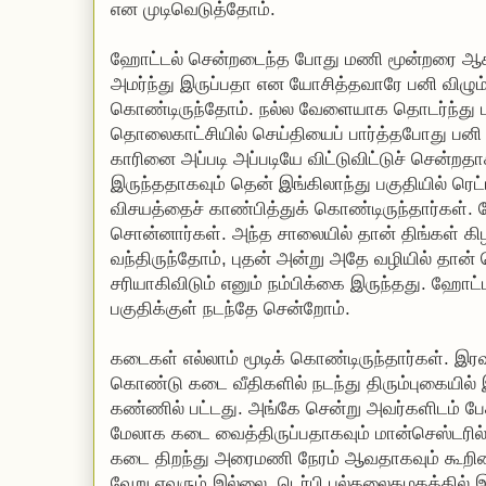
என முடிவெடுத்தோம்.
ஹோட்டல் சென்றடைந்த போது மணி மூன்றரை ஆக
அமர்ந்து இருப்பதா என யோசித்தவாரே பனி விழும
கொண்டிருந்தோம். நல்ல வேளையாக தொடர்ந்து ப
தொலைகாட்சியில் செய்தியைப் பார்த்தபோது பனி 
காரினை அப்படி அப்படியே விட்டுவிட்டுச் சென்றதா
இருந்ததாகவும் தென் இங்கிலாந்து பகுதியில் ரெட்ட
விசயத்தைச் காண்பித்துக் கொண்டிருந்தார்கள். ம
சொன்னார்கள். அந்த சாலையில் தான் திங்கள் கி
வந்திருந்தோம், புதன் அன்று அதே வழியில் தான் 
சரியாகிவிடும் எனும் நம்பிக்கை இருந்தது. ஹோட்
பகுதிக்குள் நடந்தே சென்றோம்.
கடைகள் எல்லாம் மூடிக் கொண்டிருந்தார்கள். இர
கொண்டு கடை வீதிகளில் நடந்து திரும்புகையில்
கண்ணில் பட்டது. அங்கே சென்று அவர்களிடம் பே
மேலாக கடை வைத்திருப்பதாகவும் மான்செஸ்டரில் 
கடை திறந்து அரைமணி நேரம் ஆவதாகவும் கூறின
வேறு எவரும் இல்லை. டெர்பி பல்கலைகழகத்தில்