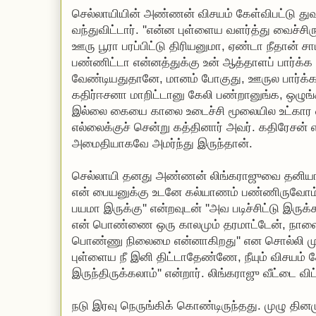
செல்லாயியின் அண்ணன் விசயம் கேள்விபட்டு துவார
வந்துவிட்டார். ''என்ன புள்ளைய வளர்த்து வைச்
ஊரு பூரா பரப்பிட்டு திரியனுமா, ஏண்டா நீதான் ச
பண்ணிட்டா என்னத்துக்கு உன் ஆத்தாளப் பார்க்க
வேண்டியதுதானே, மானம் போகுது, ஊருல பார்க்
கதிர்ஈசனா மாறிட்டானு கேலி பண்றானுங்க, ஒழுங
இல்லை கையை காலை உடைச்சி மூலையில உட்கார வ
எல்லைக்குச் சென்று கத்தினார் அவர். கதிரேசன் 
அமைதியாகவே அமர்ந்து இருந்தான்.
செல்லாயி தனது அண்ணன் லிங்கராஜுவை தனிய
என் பையனுக்கு உடனே கல்யாணம் பண்ணிருவோம்
பயமா இருக்கு'' என்றவுடன் ''அவ படிச்சிட்டு இருக
என் பொண்ணை ஒரு காலமும் தரமாட்டேன், நாளைக
பொண்ணு நிலைமை என்னாகிறது'' என சொல்லி முட
புள்ளைய நீ இனி திட்டாதேண்ணே, நீயும் விசயம் 
இருந்திருக்கலாம்'' என்றார். லிங்கராஜு வீட்டை வ
நடு இரவு நெருங்கிக் கொண்டிருந்தது. முழு தினமு