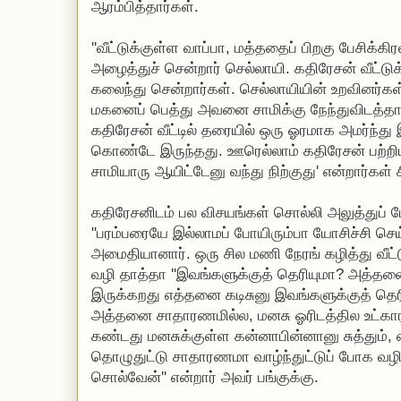
ஆரம்பித்தார்கள்.
''வீட்டுக்குள்ள வாப்பா, மத்ததைப் பிறகு பேசிக்
அழைத்துச் சென்றார் செல்லாயி. கதிரேசன் வீட்டுக
கலைந்து சென்றார்கள். செல்லாயியின் உறவினர்கள
மகனைப் பெத்து அவனை சாமிக்கு நேந்துவிடத்தான்
கதிரேசன் வீட்டில் தரையில் ஒரு ஓரமாக அமர்ந்து 
கொண்டே இருந்தது. ஊரெல்லாம் கதிரேசன் பற்றிய
சாமியாரு ஆயிட்டேனு வந்து நிற்குது' என்றார்கள் ச
கதிரேசனிடம் பல விசயங்கள் சொல்லி அலுத்துப் ப
''பரம்பரையே இல்லாமப் போயிரும்பா யோசிச்சி செய்
அமைதியானார். ஒரு சில மணி நேரங் கழித்து வீட்
வழி தாத்தா ''இவங்களுக்குத் தெரியுமா? அத்தனை
இருக்கறது எத்தனை கடிசுனு இவங்களுக்குத் தெரிய
அத்தனை சாதாரணமில்ல, மனசு ஓரிடத்தில உட்கார
கண்டது மனசுக்குள்ள கன்னாபின்னானு சுத்தும்
தொழுதுட்டு சாதாரணமா வாழ்ந்துட்டுப் போக வழியப
சொல்வேன்'' என்றார் அவர் பங்குக்கு.