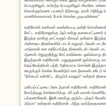
உண்மையாய் உணரும் வரை இந்த வாழ்க்கைப் பயண
பொருளிலும், உயிரற்ற பொருளிலும் சிவனே. எல்லாம
கொள்ளும்வரை பயணம் நிற்காது. நான் அறிந்த
மாணிக்கவாசகர் போல் சொல்ல முடியவில்லை''
கதிரேசன் கண்கள் கலங்கியபடி நன்றி சொன்னான்.
கேட்ட கதிரேசனுக்கு ஆம் என்று தலையாட்டினார்
இருந்த நான்கு நாட்களும் மிகவும் நன்றாக இருந
அன்றைய தினங்களில் பாடல் எதுவும் அவன் பாடவ
பாடுவான் என எதிர்பார்த்த நீலகண்டன் அவன் பா
ஆனால் அதுகுறித்து கேட்கவில்லை. ஒவ்வொரு த
இருந்தான் கதிரேசன். மதுசூதனன் ஒவ்வொரு மால
தெய்வேந்திரன் பற்றி அதிகமாக சொல்லி இருந்தா
ஊருக்குச் செல்ல வேண்டும் என நீலகண்டனிடம் சொ
''நிச்சயம் என்கிட்ட திரும்பி வரனும்'' என்றார் நீல
புளியம்பட்டியை அடைந்தான் கதிரேசன். கதிரேசன்
கோர்த்தது செல்லாயிக்கு. வீட்டின் வாசல் வெளியே
பக்தனானேன், இனி எனக்கு குடும்ப பந்தம் வேண்
அம்மா'' என்றான் கதிரேசன். அந்த வார்த்தைகளைக