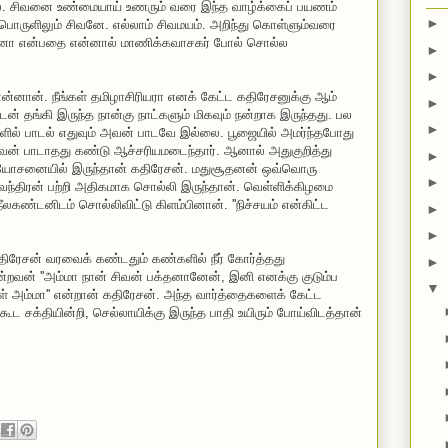
ல். சிவனை உண்மையாய் உணரும் வரை இந்த வாழ்க்கைப் பயணம்
►
ற பொருளிலும் சிவனே. எல்லாம் சிவமயம். அறிந்து கொள்ளும்வரை
டேனா என்பதை என்னால் மாணிக்கவாசகர் போல் சொல்ல
►
►
்னான். நீங்கள் தமிழாசிரியரா எனக் கேட்ட கதிரேசனுக்கு ஆம்
►
் தங்கி இருந்த நான்கு நாட்களும் மிகவும் நன்றாக இருந்தது. பல
►
ில் பாடல் எதுவும் அவன் பாடவே இல்லை. பூஜையில் அமர்ந்தபோது
அவன் பாடாதது கண்டு ஆச்சரியமடைந்தார். ஆனால் அதுகுறித்து
►
ர யோசனையில் இருந்தான் கதிரேசன். மதுசூதனன் ஒவ்வொரு
►
ேந்திரன் பற்றி அதிகமாக சொல்லி இருந்தான். வெள்ளிக்கிழமை
லகண்டனிடம் சொல்லிவிட்டு கிளம்பினான். ''நிச்சயம் என்கிட்ட
►
►
திரேசன் வரவைக் கண்டதும் கண்களில் நீர் கோர்த்தது
►
ின்றவன் ''அம்மா நான் சிவன் பக்தனானேன், இனி எனக்கு குடும்ப
▼
ள் அம்மா'' என்றான் கதிரேசன். அந்த வார்த்தைகளைக் கேட்ட
ூட சக்தியின்றி, செல்லாயிக்கு இருந்த பாதி உயிரும் போய்விடத்தான்