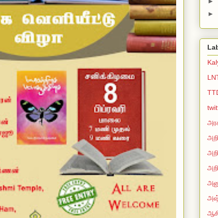
►
►
La
Ka
LN
TT
twi
அரச
அறி
அறி
அறி
அன
அஷ்
ஆசி