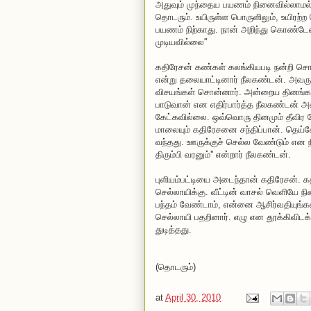
அதுவும் முந்தைய பயணம் நினைவில்லாம
தொடரும். உயிருள்ள பொருளிலும், உயிரற்
பயணம் நிற்காது. நான் அறிந்து கொண்
முடியவில்லை''
கதிரேசன் கண்கள் கலங்கியபடி நன்றி சொன
என்று தலையாட்டினார் நீலகண்டன். அவருடன
விசயங்கள் சொன்னார். அன்றைய தினங்கள
பாடுவான் என எதிர்பார்த்த நீலகண்டன் 
கேட்கவில்லை. ஒவ்வொரு தினமும் தீவி
மாலையும் கதிரேசனை சந்திப்பான். தெய்வ
வந்தது. ஊருக்குச் செல்ல வேண்டும் என நீ
திரும்பி வரனும்'' என்றார் நீலகண்டன்.
புளியம்பட்டியை அடைந்தான் கதிரேசன். க
செல்லாயிக்கு. வீட்டின் வாசல் வெளியே ந
பந்தம் வேண்டாம், என்னை ஆசிர்வதியுங்க
செல்லாயி பதறினார். எழு என தூக்கிவிடக்க
துடித்தது.
(தொடரும்)
at
April 30, 2010