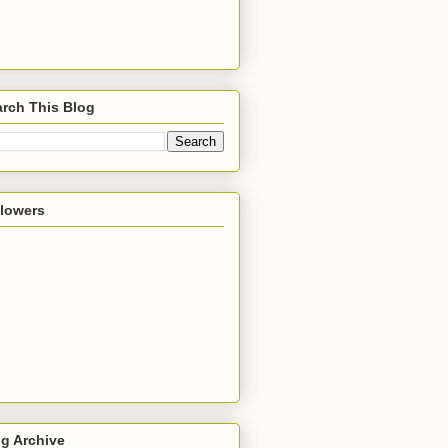
rch This Blog
llowers
g Archive