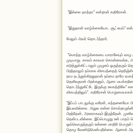
''இல்லை தாத்தா'' என்றான் கதிரேசன்.
''இதுதான் வாழ்க்கையோட சூட்சுமம்'' என்
மேலும் அவர் தொடர்ந்தார்.
''மொத்த வாழ்க்கையை யாராலேயும் வாழ முட
முடியாது. காலம் காலமா சொன்னவங்க, 
எடுத்துக்கிட்டாலும் முழுசும் ஒருத்தரு
பிறந்தாலும் நம்மால விசயத்தைத் தெரிஞ்ச
நாம நடந்துக்கிறதுதான் நம்மை நாமே ஏமாத்
தெளிவுதான் பிறக்கனும், ஆனா மயக்கநில
தொடர்ந்துகிட்டே இருக்கு உலகத்திலே'' என
விசயத்திலும்''. கதிரேசன் பொறுமையாகக்
''இப்பப் பாடலுக்கு வரேன், எத்தனையோ 
இயலவில்லை. அதுல என்ன சொல்றாருங்கிறது
பிறந்தேன், அசுரராகவும் இருந்தேன். முன
தென்படவில்லை. இப்பொழுது உன் பாதம் த
ஒவ்வொருத்தரும் உன்னை மாதிரி பொருள
தொழ வேண்டுமென்பதில்லை. ஆனால் அவ