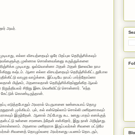
றார் அவர்.
Sea
ியாது, எல்லா விசயத்தையும் ஒரே பிறப்புல தெரிஞ்சிக்கவும்
அவங்களுக்கு முன்னால சொன்னவங்கனு கருத்துக்களை
Fo
ம் தெரிஞ்சிக்க முடியாது. ஒவ்வொன்னா அதன் அதன் நிலையில நாம
ிக்கிறது கஷ்டம். ஆனா எல்லா விசயத்தையும் தெரிஞ்சிக்கிட்டதுபோல
திக்கிட்டு வாழுற வாழ்க்கை. இப்படியே நாமப் பார்த்தோம்னா
ைதான் மிஞ்சும், அதனாலதான் தெரிஞ்சிக்கிறம்னுங்கிற ஆவல்
 நிறுத்தியவர் சிறிது இடைவெளிவிட்டு சொன்னார். ''எந்த
 கேட்டுக் கொண்டிருந்தான்.
பிறப்பு எடுத்தபோதும் அவரால் பெருமானை உண்மையாய் தொழ
தான் முக்கியம். புல், கல் என்றெல்லாம் சொல்லி மனிதனாகவும்
ிவராகவும் இருந்தேன். ஆனால் அப்போது கூட உனது பாதம் எனக்குத்
ென்பட்டு உன்னை சரணடைந்தேன் என்கிறார், இது நான் அறிஞ்சது.
் கொள்ளலாம். அதனால மனிதராக இருப்பவர்கள் சிவனை மட்டுமே
ர்கள் சிவனைத் தொழும்வரை அவர்களது பயணம் தொடரும்,
Blo