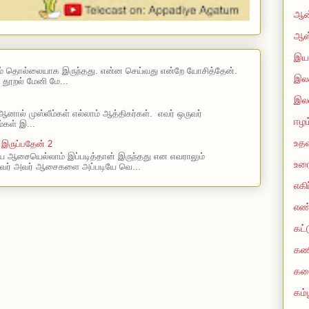
ஆன்
ஆஸ
இயற
ம் தொல்லையாக இருந்தது. என்ன செய்வது என்றே யோசித்தேன்.
இலக
 தூறல் மேனி மே...
இல
ஆனால் முஸ்லீம்கள் எல்லாம் ஆத்திகர்கள். எவர் ஒருவர்
ஈழம
்கள் இ...
உதவ
 இருப்பதேன் 2
 ஆசையெல்லாம் இப்படித்தான் இருந்தது என எவராலும்
உரை
வர் அவர் ஆசைகளை அப்படியே வெ...
எகி
எண
கட்
கண
கத
கம்