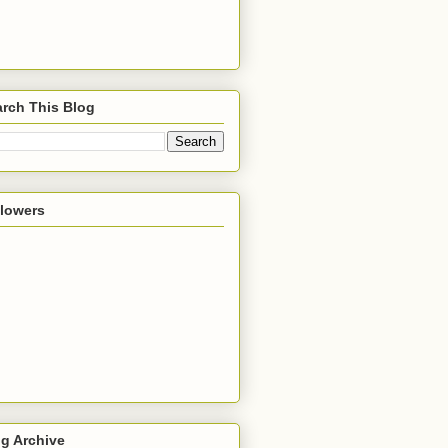
rch This Blog
llowers
g Archive