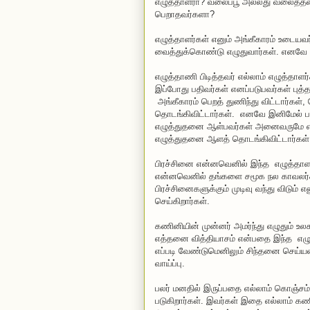
எழுத்தாளரா? வலைப்பூ அல்லது வலைத்தளத்த
பெறாதவர்களா?
எழுத்தாளர்கள் எனும் அங்கீகாரம் உட
வைத்துக்கொண்டு எழுதுவார்கள். எனவ
எழுத்தாணி பிடித்தவர் எல்லாம் எழுத்தா
இப்போது பதிவர்கள் எனப்படுபவர்கள் புத்
அங்கீகாரம் பெறத் துணிந்து விட்டார்கள்
தொடங்கிவிட்டார்கள். எனவே இனிமேல் ப
எழுத்துதனை ஆள்பவர்கள் அனைவருமே எழுத
எழுத்துதனை ஆளத் தொடங்கிவிட்டார்கள்
பிரச்சினை என்னவெனில் இந்த எழுத்தாளர
என்னவெனில் தங்களை சமூக நல காவலர்கள்
பிரச்சினைகளுக்கும் முடிவு வந்து விடும
செய்கிறார்கள்.
கணினியின் முன்னர் அமர்ந்து எழுதும் உலக
எத்தனை வித்தியாசம் என்பதை இந்த எழுத்
எப்படி வேண்டுமெனிலும் சிந்தனை செய்யலா
வாய்ப்பு.
பலர் மனதில் இருப்பதை எல்லாம் கொஞ்சம்
படுகிறார்கள். இவர்கள் இதை எல்லாம் க