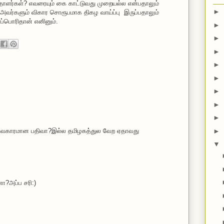
தாளர்கள்? எவரையும் கை காட்டுவது முறையல்ல என்பதாலும்
►
 அவர்களும் விகார சொரூபமாக திகழ வாய்ப்பு இருப்பதாலும்
்பொரிதான் எனினும்.
►
►
►
►
►
►
►
►
விவகாரமான பதிவா?இல்ல தமிழகத்துல வேற ஏதாவது
►
▼
னா?அப்ப சரி:)