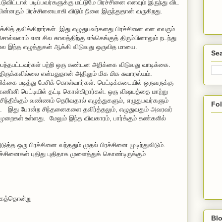
விட்டால் படிப்பவர்களுக்கு மட்டுமே பிரச்சினை எனவும் இருந்து விட
பின்னரும் பிரச்சினையாகி விடும் நிலை இருந்துதான் வருகிறது.
க்கித் தவிக்கிறார்கள். இது எழுதுபவர்களது பிரச்சினை என எவரும்
சொல்லலாம் என சில காலத்திற்கு எங்கெங்குத் திரும்பினாலும் நடந்து
ோல இந்த எழுத்துகள் ஆக்கி விடுவது ஒருவித மாயை.
Sea
்பந்தபட்டவர்கள் பற்றி ஒரு கண்டன அறிக்கை விடுவது வாடிக்கை.
்திருக்கவில்லை என்பதுதான் அதிலும் மிக மிக சுவாரஸ்யம்.
ரிக்கை படித்து பேசிக் கொள்வார்கள். பெட்டிக்கடையில் ஒருவருக்கு
கணினி பெட்டியில் தட்டி கொள்கிறார்கள். ஒரு விஷயத்தை மாற்று
ிந்திக்கும் வண்ணம் தெரிவதால் எழுத்துகளும், எழுதுபவர்களும்
Fo
. இது போன்ற சிந்தனைகளை தவிர்த்தலும், எழுதுவதும் அவரவர்
முறைகள் உள்ளது. மேலும் இந்த விவகாரம், பார்க்கும் கண்களில்
ுத்த ஒரு பிரச்சினை வந்ததும் முதல் பிரச்சினை முடிந்துவிடும்.
ச்சினைகள் புதிது புதிதாக முளைத்துக் கொண்டிருக்கும்
கைத்தொன்று
Blo