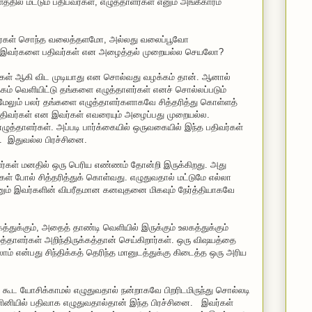
ில் மட்டும் பதிபவர்கள், எழுத்தாளர்கள் எனும் அங்கீகாரம்
ையவர்கள் சொந்த வலைத்தளமோ, அல்லது வலைப்பூவோ
ே இவர்களை பதிவர்கள் என அழைத்தல் முறையல்ல செயலோ?
ளர்கள் ஆகி விட முடியாது என சொல்வது வழக்கம் தான். ஆனால்
தகம் வெளியிட்டு தங்களை எழுத்தாளர்கள் எனச் சொல்லப்படும்
, மேலும் பலர் தங்களை எழுத்தாளர்களாகவே சித்தரித்து கொள்ளத்
திவர்கள் என இவர்கள் எவரையும் அழைப்பது முறையல்ல.
்தாளர்கள். அப்படி பார்க்கையில் ஒருவகையில் இந்த பதிவர்கள்
. இதுவல்ல பிரச்சினை.
்கள் மனதில் ஒரு பெரிய எண்ணம் தோன்றி இருக்கிறது. அது
 போல் சித்தரித்துக் கொள்வது. எழுதுவதால் மட்டுமே எல்லா
் எனும் இவர்களின் விபரீதமான கனவுதனை மிகவும் நேர்த்தியாகவே
த்துக்கும், அதைத் தாண்டி வெளியில் இருக்கும் உலகத்துக்கும்
தாளர்கள் அறிந்திருக்கத்தான் செய்கிறார்கள். ஒரு விஷயத்தை
ம் என்பது சிந்திக்கத் தெரிந்த மானுடத்துக்கு கிடைத்த ஒரு அரிய
 கூட யோசிக்காமல் எழுதுவதால் நன்றாகவே பிறரிடமிருந்து சொல்லடி
ணினியில் பதிவாக எழுதுவதால்தான் இந்த பிரச்சினை. இவர்கள்