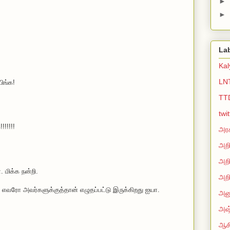
►
►
La
Ka
LN
ிங்க!
TT
twi
!!!!!!
அரச
அறி
அறி
. மிக்க நன்றி.
அறி
 எவரோ அவர்களுக்குத்தான் எழுதப்பட்டு இருக்கிறது ஐயா.
அன
அஷ்
ஆசி