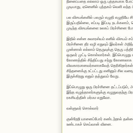
நினைப்பதை எல்லாம் ஒரு புத்தகமாக போட்டு
முடியாது, ஏனெனில் புத்தகம் வெளி வந்த 
பல விசயங்களில் பலரும் எழுதி எழுதியே சி
இருப்பதில்லை, எப்படி இப்படி நடக்கலாம், 
முடிந்த விசயங்களை உலகப் பிரச்சினை ப
இதில் என்ன சுவாரஸ்யம் எனில் விசயம் சம
பிரச்சினை தீர வழி எதுவும் இவர்கள் அறிந
முன்னாள் எல்லாம் தெருவுக்கு தெரு பத்தி
ஒருவர் முட்டி கொள்வார்கள். இப்பொழுது 
கோணத்தில் சிந்திப்பது சற்று கோணலாக ச
விவகாரமானவர்களாகவேத் தெரிகிறார்கள்
சிந்தனைக்கு உட்பட்டது எனினும் சில வரை
இருக்கிறது எனும் தத்துவம் வேறு.
இப்பொழுது ஒரு பிரச்சினை தட்டப்படும், அட
இந்த எழுத்தாளர்களுக்கு எழுதுவதற்கு பிர
ரகசியத்தின் மர்மம எதுவோ.
வள்ளுவர் சொல்வார்
குன்றேறி யானைப்போர் கண்டற்றால் தன்
உண்டாகச் செய்வான் வினை.