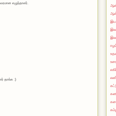
 விவரமான எழுத்தாளர்.
ஆன்
ஆஸ
இயற
இலக
இல
ஈழம
உதவ
உரை
எகி
எண
ர் தாங்க :)
கட்
கண
கத
கம்