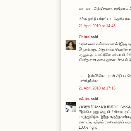
ஹா ஹா, அதிலென்ன சந்தேகம் அம
மிக்க நன்றி பரோட்டா, தெளிவாக 
21 April 2010 at 14:45
Chitra
said...
பிரச்சினை என்னவெனில் இந்த எ
இருக்கிறது. அது என்னவெனில் த
எழுதுவதால் மட்டுமே எல்லா பிரச்ச
விபரீதமான கனவுதனை மிகவும் நே
....... இல்லீங்கோ, நான் அப்பட
பண்றேங்கோ .....
21 April 2010 at 17:16
எல் கே
said...
yarayo thakkara mathiri irukku.
//இப்பொழுது ஒரு பிரச்சினை தட்ட
முடிந்துவிடும். இந்த எழுத்தாளர்
கொண்டிருக்கும் ரகசியத்தின் மர
100% right