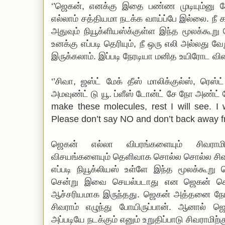
‘’ஜெகன், எனக்கு இதை பண்ண முடியும்னு 
எல்லாம் சத்தியமா நடக்க வாய்ப்பே இல்லை. நீ
அதுவும் நியூக்ளியஸ்க்குள்ள இந்த மூலக்கூறு
உனக்கு எப்படி தெரியும், நீ ஒரு எலி அல்லது வ
இருக்கலாம். இப்படி நேரடியா மனித உயிரோட வி
‘’சிவா, ஜஸ்ட் மேக் தீஸ் மாலிக்குல்ஸ், ரெஸ்ட
அமவுண்ட் டு யூ. ப்ளீஸ் டோன்ட் சே நோ அண்ட் ட
make these molecules, rest I will see. I 
Please don’t say NO and don’t back away f
ஜெகன் எல்லா விபரங்களையும் சிவராமி
விசயங்களையும் தெளிவாக சொல்ல சொல்ல சிவர
எப்படி நியூக்லியஸ் உள்ளே இந்த மூலக்கூறு ச
சென்று இவை செயல்படாது என ஜெகன் சொன
ஆச்சரியமாக இருந்தது. ஜெகன் அத்தனை நேரம
சிவராம் எழுந்து போயிருப்பான். ஆனால் ஜெ
அப்படியே நடக்கும் எனும் உறுதிப்பாடு சிவராம