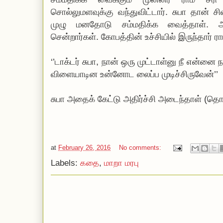
சொல்லுமளவுக்கு வந்துவிட்டார். சுபா தான
முழு மனதோடு சம்மதிக்க வைத்தாள். அ
சென்றார்கள். கோபத்தின் உச்சியில் இருந்தார் ர
‘’டாக்டர் சுபா, நான் ஒரு முட்டாள்னு நீ என்னை
விளையாடின உன்னோட லைப்ப முடிச்சிருவேன்’’
சுபா அதைக் கேட்டு அதிர்ச்சி அடைந்தாள் (தொ
at
February 26, 2016
No comments:
Labels:
கதை
,
மாறா மரபு