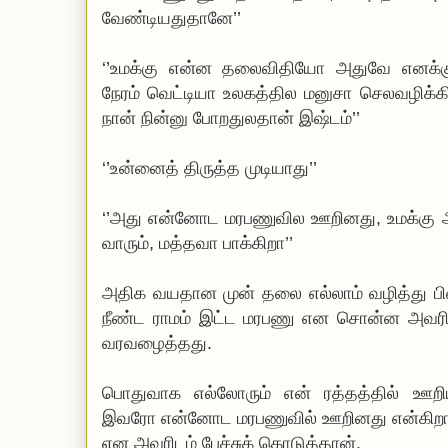
வேண்டியதுதானே’’
‘’உமக்கு என்ன தலைவிதியோ அதுவே எனக்கு
நேரம் வெட்டியா உலகத்தில மனுசா செலவழிக்கி
நான் நின்னு போறதுலதான் இஷ்டம்’’
‘’உன்னைத் திருத்த முடியாது’’
‘’அது என்னோட மரபணுவில ஊறினது, உமக்கு அது
வாரும், மத்தவா பாக்கிறா’’
அதிக வயதான முன் தலை எல்லாம் வழித்து பின்
நீண்ட ராமம் இட்ட மரபணு என சொன்ன அவரின் 
வரவழைத்தது.
பொதுவாக எல்லோரும் என் ரத்தத்தில் ஊறி
இவரோ என்னோட மரபணுவில் ஊறினது என்கிற
என அவரிடம் பேச்சுக் கொடுத்தான்.