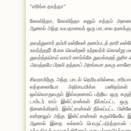
‘’சரிங்க தாத்தா’’
கோவிந்தா, கோவிந்தா எனும் சத்தம் அனைவர
ஆனால் அந்த வயதானவர் ஒரு பாடலை தனக்குள் 
தவத்துளார் தம்மி லல்லேன் தனம்படத் தாரி லல்ல
உவர்த்தநீர் போல வென்றன் உற்றவர்க் கொன்று ம
துவர்த்தசெவ் வாயி னார்க்கே துவக்கறத் துரிச
அவத்தமே பிறவி தந்தாய் அரங்கமா நகரு ளானே
சிவராமிற்கு அந்த பாடல் தெரியவில்லை, சரியா
எத்தனையோ அதிசயமிக்க மனிதர்கள் இ
ஒவ்வொருவரும் இவ்வுலகைப் பற்றிய ஒரு கருத
டாக்டர் ராம் இன்ட்ரான்கள் நீக்கப்பட்ட 
நினைக்கிறார். இன்ட்ரான்கள் நீக்கப்பட்ட பின்
என்றாலும் அந்த இன்ட்ரான்கள் கருவிலேயே இர
ஆனால் இதை எல்லாம் பொருட்படுத்தாமல் ப
சந்ததிகள் உருவாக்கினோம் என பல்லாயிரக்கணக