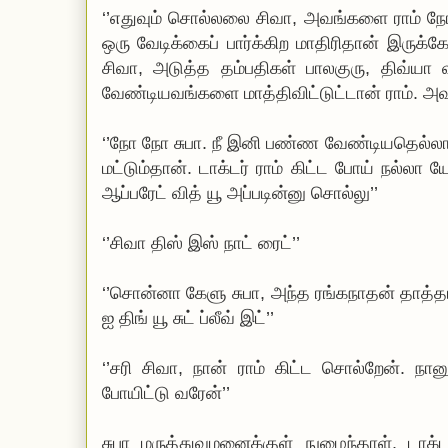
‘’எதுவும் சொல்லலை சிவா, அவங்களை ராம் நேர
ஒரு வேடிக்கைப் பார்க்கிற மாதிரிதான் இருக்க
சிவா, அடுத்த தம்பதிகள் பாலகுரு, திவ்யா 
வேண்டியவங்களை மாத்திவிட்டுட்டான் ராம். அவங
‘’நோ நோ சுபா. நீ இனி பண்ண வேண்டியதெல்லாம்
மட்டும்தான். டாக்டர் ராம் கிட்ட போய் நல்லா ய
ஆப்பரேட் வித் யூ அப்படின்னு சொல்லு’’
‘’சிவா திஸ் இஸ் நாட் ரைட்’’
‘’சொன்னா கேளு சுபா, அந்த ரங்கநாதன் தாத
ஐ திங் யூ சுட் ப்லீவ் இட்’’
‘’சரி சிவா, நான் ராம் கிட்ட சொல்றேன். நானு
போயிட்டு வரேன்’’
சுபா மருத்துவமனைக்குள் நுழைந்தாள். டா