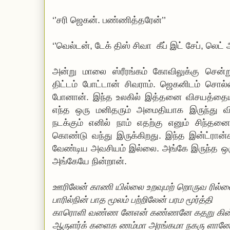
‘’சரி ஜெகன். பண்ணித்தரேன்’’
‘’வெல்டன், டேக் திஸ் சிவா
கீப் இட் சேப், லெட் 
அன்று மாலை ஸ்ரீரங்கம் கோவிலுக்கு சென்ற
திட்டம் போட்டான் சிவராம். ஜெகனிடம் சொல்லி
போனான். இந்த உலகில் இத்தனை விசயத்தையும
எந்த ஒரு மனிதரும் அமைதியாக இருந்து வி
நடக்கும் எனில் நாம் எதற்கு எனும் சிந்
கொண்டு வந்து இருக்கிறது. இந்த இன்ட்ரான்க
வேண்டிய அவசியம் இல்லை. அங்கே இருந்த ஒருவ
அங்கேயே நின்றான்.
ஊரிலேன்
காணி
யில்லை உறவுமற் றொருவ ரில்
பாரில்நின் பாத மூலம் பற்றிலேன் பரம மூர்த்தி
காரொளி வண்ண னேஎன் கண்ணனே கதறு கின்
ஆருளர்க் களைக ணம்மா அரங்கமா நகரு ளான