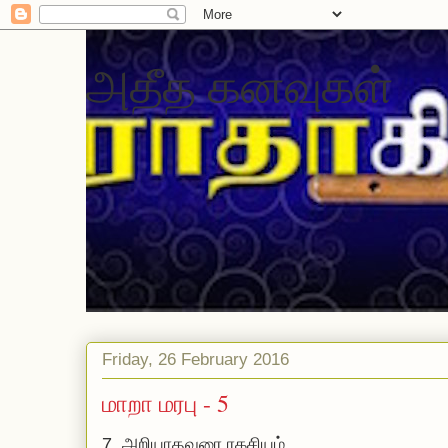
அதீத கனவுகள்
Friday, 26 February 2016
மாறா மரபு - 5
7.
அறியாதவரை ரகசியம்