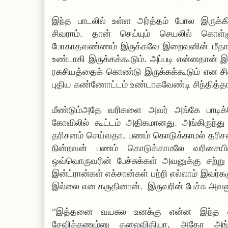
இந்த பாடலில் உள்ள அர்த்தம் போல இருக்
சிவராம். தான் செய்யும் செயலில் கொள்ளு
போகாதவண்ணம் இருக்கவே இறைவனின் மீதான 
உண்டாகி இருக்கக்கூடும். அப்படி என்னதான் இந
ரகசியத்தைக் கொண்டு இருக்கக்கூடும் என சிவ
புதிய கண்ணோட்டம் உண்டாகவேண்டி சிந்தித்த
மீண்டும்அதே வரிகளை அவர் அங்கே பாடிக்க
கோவிலில் கூட்டம் அதிகமானது. அங்கிருந்த
தரிசனம் செய்வதா, பணம் கொடுக்காமல் தரிசனம
நின்றவன் பணம் கொடுக்காமலே வரிசையில
ஒவ்வொருவரின் பேச்சுக்கள் அவனுக்கு சற்ற
இன்ட்ரான்கள் எக்சான்கள் பற்றி எல்லாம் இவர்கள
இல்லை என கருதினான். இருவரின் பேச்சு அவனுக
‘’இத்தனை வயசுல உனக்கு என்ன இந்த வ
சேவிக்கணும்னு தலைவிதியா, அதோ அ