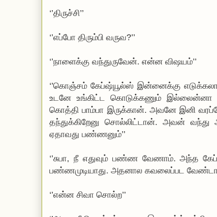
‘’திருச்சி’’
‘’எப்போ திரும்பி வருவ?’’
‘’நாளைக்கு வந்துருவேன். என்ன விஷயம்’’
‘’கொஞ்சம் கேப்ஷ்யூல்ஸ் இன்னைக்கு எடுக்கல
உடனே உங்கிட்ட கொடுக்கணும் இல்லைன்னா பி
கொத்தி பாம்பா இருக்கான். அவனே இனி வரப்போ
தந்துக்கிறேனு சொல்லிட்டான். அவன் வந்து
ஏதாவது பண்ணனும்’’
‘’சுபா, நீ எதுவும் பண்ண வேணாம். அந்த கேப
பண்ணமுடியாது. அதனால கவலைப்பட வேண்டாம
‘’என்ன சிவா சொல்ற’’