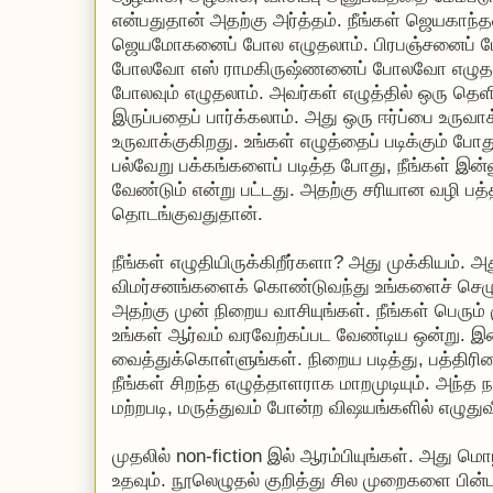
என்பதுதான் அதற்கு அர்த்தம். நீங்கள் ஜெயகாந
ஜெயமோகனைப் போல எழுதலாம். பிரபஞ்சனைப் ப
போலவோ எஸ் ராமகிருஷ்ணனைப் போலவோ எழுதலாம
போலவும் எழுதலாம். அவர்கள் எழுத்தில் ஒரு தெளி
இருப்பதைப் பார்க்கலாம். அது ஒரு ஈர்ப்பை உருவாக்
உருவாக்குகிறது. உங்கள் எழுத்தைப் படிக்கும் போ
பல்வேறு பக்கங்களைப் படித்த போது, நீங்கள் இன்
வேண்டும் என்று பட்டது. அதற்கு சரியான வழி பத
தொடங்குவதுதான்.
நீங்கள் எழுதியிருக்கிறீர்களா? அது முக்கியம். 
விமர்சனங்களைக் கொண்டுவந்து உங்களைச் செழுமை
அதற்கு முன் நிறைய வாசியுங்கள். நீங்கள் பெரும் ம
உங்கள் ஆர்வம் வரவேற்கப்பட வேண்டிய ஒன்று.
வைத்துக்கொள்ளுங்கள். நிறைய படித்து, பத்திர
நீங்கள் சிறந்த எழுத்தாளராக மாறமுடியும். அந்த 
மற்றபடி, மருத்துவம் போன்ற விஷயங்களில் எழுதுவ
முதலில் non-fiction இல் ஆரம்பியுங்கள். அது
உதவும். நூலெழுதல் குறித்து சில முறைகளை பின்ப