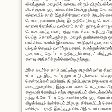
விலங்குகள் மழையில் நனைய சற்றும் விரும்பவில்
விலங்குகள் ஒரு எல்லையில் சென்று நின்று க
எல்லையில் தான் இருக்கிறோமா எனத் தேடிக்கொண்
செல்ல முடியாமல் நின்ற இடத்திலே நின்று கொண்டி
வானை நோக்கிய வண்ணம் தான். தூறலும் சாரலு
கொண்டிருந்த மழை பத்து வருடங்கள் கழித்து அந்
பெய்து கொண்டிருந்தது. மழைத் துளிகளானது ஓங்க
மரக்கிளைகளின் இலைகளை ஊடுருவி தரையை த
புல்லும் செடியும் வளர்ந்து புதராய் தடுத்துக்க
தரையைத் தொட்ட மாத்திரத்தில் மழை சிலிர்த்துக
அளவு அதிகரித்துக்கொண்டிருந்தது.
இந்த அடர்ந்த காடு ஊட்டிக்கு அருகில் உள்ள சிவாங
உட்பட்டது. இந்த காட்டினுள் எட்டு திசைகள் பக்கம
சென்றவர்கள் உயிரோடு திரும்பியதாக இதுவரை எ
வனத்துறையினர் இந்த காட்டினை மொத்தமாக அழி
அனுமதி கோரியும் எந்த அனுமதியும் கிடைக்கவில்ல
ஐந்து கிலோமீட்டர் தொலைவில் ஒரே ஒரு கிராமம் ம
கிழக்கேயும் மேற்கேயும் இருபது கிலோமீட்டர் 
வசிக்கும் பகுதி இருந்தது. மிக அதிக பரப்பளவை 