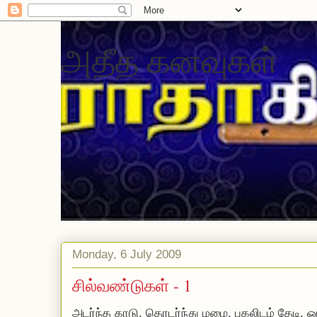
அதீத கனவுகள்
Monday, 6 July 2009
சில்வண்டுகள் - 1
அடர்ந்த காடு. தொடர்ந்து மழை. புகலிடம் தேடி,