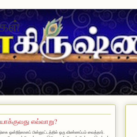
கள்
ாக்குவது எவ்வாறு?
ுகை ஒன்றிற்கானப் பின்னூட்டத்தில் ஒரு விண்ணப்பம் வைத்தார்.