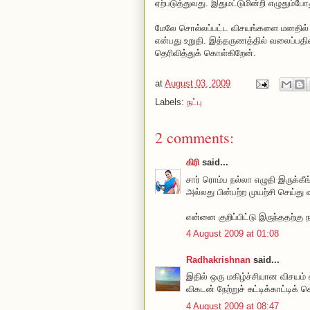
ஏற்படுத்துவது. இதுமட்டுமின்றி எழுதும்ப
மேலே சொல்லப்பட்ட விசயங்களை மனதில் 
என்பது உறுதி. இத்தருணத்தில் வலைப்பதிவ
தெரிவித்துக் கொள்கிறேன்.
at
August 03, 2009
Labels:
நட்பு
2 comments:
கிரி
said...
சார் ரொம்ப நல்லா எழுதி இருக்கீங
அல்லது பின்பற்ற முயற்சி செய்து
என்னை குறிப்பிட்டு இருந்ததற்கு ந
4 August 2009 at 01:08
Radhakrishnan
said...
இதில் ஒரு மகிழ்ச்சியான விசயம
விகடன் நேற்றுச் சுட்டிக்காட்டிக்
4 August 2009 at 08:47