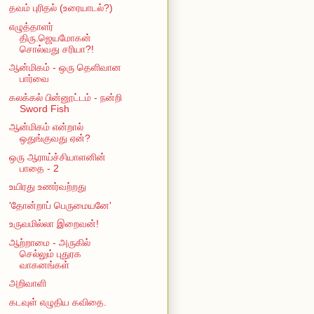
தவம் புரிதல் (உரையாடல்?)
எழுத்தாளர்
திரு.ஜெயமோகன்
சொல்வது சரியா?!
ஆன்மிகம் - ஒரு தெளிவான
பார்வை
கலக்கல் பின்னூட்டம் - நன்றி
Sword Fish
ஆன்மிகம் என்றால்
ஒதுங்குவது ஏன்?
ஒரு ஆராய்ச்சியாளனின்
பாதை - 2
உயிரது உணர்வற்றது
'தோன்றாப் பெருமையனே'
உருவமில்லா இறைவன்!
ஆற்றாமை - அருகில்
செல்லும் புதுரக
வாகனங்கள்
அறிவாளி
கடவுள் எழுதிய கவிதை.