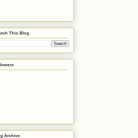
rch This Blog
llowers
g Archive