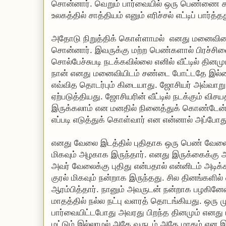
சொன்னார். வெறும் பார்வையில் ஒரு பெண்ணை கர
உலகத்தில் சாத்தியம் எனும் எரிச்சல் எட்டிப் பார்த்த
அதோடு நிறுத்திக் கொள்ளாமல் எனது மனைவியை
சொன்னார். இவருக்கு மற்ற பெண்களால் பிரச்சின
சொல்பேச்சுபடி நடக்கவில்லை எனில் வீட்டில் தின
நான் எனது மனைவியிடம் சண்டை போட்டதே இல்ல
எவ்வித தொடர்பும் கிடையாது. ஜோசியர் அவ்வா
ஏற்படுத்தியது. ஜோசியரின் வீட்டில் நடக்கும் வி
இருக்கலாம் என மனதில் நினைத்துக் கொண்டேன
எப்படி எடுத்துக் கொள்வார் என என்னால் அப்போ
எனது வேலை இடத்தில் புதிதாக ஒரு பெண் வேலைக்கு
மிகவும் அழகாக இருந்தார். எனது இருக்கைக்கு 
அவர் வேலைக்கு புதிது என்பதால் என்னிடம் அடிக்க
குரல் மிகவும் நன்றாக இருந்தது. சில தினங்களில்
ஆரம்பித்தார். நானும் அவருடன் நன்றாக பழகினேன்
மாதத்தில் நல்ல நட்பு வளரத் தொடங்கியது. ஒர
பார்வையிட்டபோது அவரது பிறந்த தினமும் எனது
மட்டும் இல்லாமல் அதே வருடம் அதே மாதம் என இ