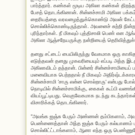
பார்த்தார். கண்கள் மூடிய அகிலா கண்கள் திறந்த
பேசத் தொடங்கினான். சின்னச்சாமி அகிலா பக்கம்
தைரியத்தை வரவழைத்துக்கொண்டு அவன் கேட்ட 
சொல்லிக்கொண்டிருந்தாள். அவனைச் சுற்றி நின்
புரிந்தார்கள். நீ மிகவும் புத்திசாலி பெண் என ஆங
அகிலா ஆஞ்சநேயருக்கு நன்றியைத் தெரிவித்து
தனது சட்டைப் பையிலிருந்து வேகமாக ஒரு காகி
எடுத்தவன் தனது முகவரியையும் எப்படி அந்த இடத்
அகிலாவிடம் தந்தான். பின்னர் சின்னச்சாமியைப
மனைவியாக பெற்றதால் நீ மிகவும் அதிர்ஷ்டக்கா
சின்னச்சாமி 'சாரு என்ன சொல்றாரு' என்பது போல்
நொடியில் சின்னச்சாமிக்கு, கைகள் கூப்பி வணங்
வியப்பூட்டியது. வெகுவேகமாக நடந்து கடந்தார்கள
விசாரிக்கத் தொடங்கினார்.
''அவங்க ஐஞ்சு பேரும் அண்ணன் தம்பிகளாம், அ
பெண்ணைத்தான் அந்த ஐஞ்சு பேரும் கல்யாணம் ப
சொல்லிட்ட்டாங்களாம், ஆனா எந்த ஒரு பெண்ணு