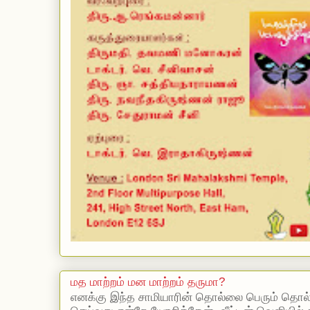
மத மாற்றம் மன மாற்றம் தருமா?
எனக்கு இந்த சாமியாரின் தொல்லை பெரும் தொல