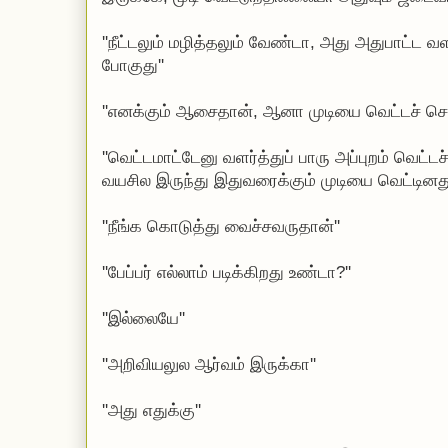
''நீட்டலும் மழித்தலும் வேண்டா, அது அதுபாட்ட வளர்
போகுது''
''எனக்கும் ஆசைதான், ஆனா முடியை வெட்டச் சொல்ல
''வெட்டமாட்டேனு வளர்த்துப் பாரு அப்புறம் வெட்ட
வயசில இருந்து இதுவரைக்கும் முடியை வெட்டினத
''நீங்க கொடுத்து வைச்சவருதான்''
''பேப்பர் எல்லாம் படிக்கிறது உண்டா?''
''இல்லையே''
''அறிவியலுல ஆர்வம் இருக்கா''
''அது எதுக்கு''