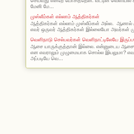
செய்வது என்றே யோசித்தேன். வீட்டின் வெளியில்
மேனி மே...
முஸ்லீம்கள் எல்லாம் ஆத்திகர்கள்
ஆத்திகர்கள் எல்லாம் முஸ்லீம்கள் அல்ல. ஆனால் 
எவர் ஒருவர் ஆத்திகர்கள் இல்லையோ அவர்கள் முஸ
வெளிநாடு செல்பவர்கள் வெளிநாட்டிலேயே இருப்ப
ஆசை யாருக்குத்தான் இல்லை. என்னுடைய ஆசையெ
என எவராலும் முழுமையாக சொல்ல இயலுமா? எ
அப்படியே வெ...