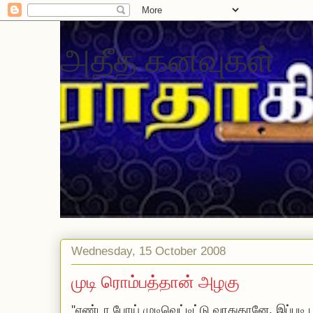
அதீத கனவுகள்
Wednesday, 15 October 2008
முடி ரொம்பத்தான் அழகு
''ஏண்டா போய் முடிவெட்டிட்டு வரதுதானே, இப்படி