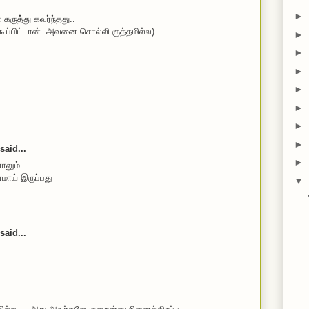
►
கருத்து கவர்ந்தது..
்பிட்டான். அவனை சொல்லி குத்தமில்ல)
►
►
►
►
►
►
►
said...
►
ாலும்
மாய் இருப்பது
▼
said...