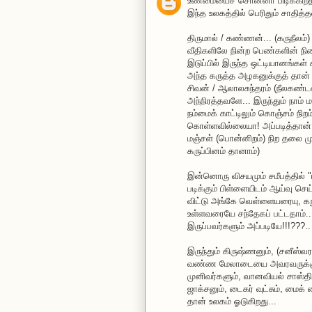
உண்மையைச் சொன்னா பிடிக்கிறதி
இந்த உலகத்தில் பெரிதும் சாதித்
திருமால் / கண்ணன்... (கருநீல
வீதிகளிலே நின்ற பெண்களின் நிலை
இடுப்பில் இருந்த ஒட்டியானங்கள
அந்த கருத்த அழகனுக்குத் தான் 
சிவன் / ஆலாலசுந்தரம் (நீலகண்டன
அந்நிரத்தவளே... இருந்தும் நாம் 
நம்மைக் காட்டிலும் கொஞ்சம் நி
கொள்ளவில்லையா! அப்படித்தான
மஞ்சள் (பொன்னிறம்) நிற தலை ம
கருப்பினம் தானாம்)
இன்னொரு விசயமும் சமீபத்தில் "ரீ
படிக்கும் பிள்ளையிடம் ஆய்வு செ
விட்டு அங்கே வெள்ளையரையு, கறு
உள்ளவரையே சந்தேகப் பட்டதாம்..
இருப்பவர்களும் அப்படியே!!!???..
இருந்தும் கிருஷ்ணனும், (சனீஸ்
வண்ண மேலாடையை அவரவருக்கு தேர
முனிவர்களும், வானவியல் சாஸ்தி
ஜாக்சனும், டைகர் வுட்சும், மைக்
தான் உலகம் ஓடுகிறது...