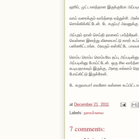
ஹூம், முட்டாளத்தான இருக்குமோ அப்படி
வாய் வரைக்கும் வார்த்தை வந்துச்சி. அ
சொல்லிக்கிட்டேன். டே கருப்பு! அவனுக
அப்புறம் தான் செய்தி தாளைப் பார்த்தேன்
வெள்ளை இனத்து விளையாட்டு காரர் கூப
பண்ணிட்டாங்க. அவரும் என்கிட்டே பாவமா 
ரொம்ப ரொம்ப ரொம்பவே தப்பு அப்படின்ன
அப்படின்னு போய்ட்டேன். ஒரு சில வார
கூடியதாகவும் இருக்கு, அதை எல்லாம் தெரி
போய்கிட்டு இருக்கேன்.
டே கருவாயா! எவனோ என்னை கூப்பிட்டா
at
December 21, 2011
Labels:
நகைச்சுவை
7 comments: