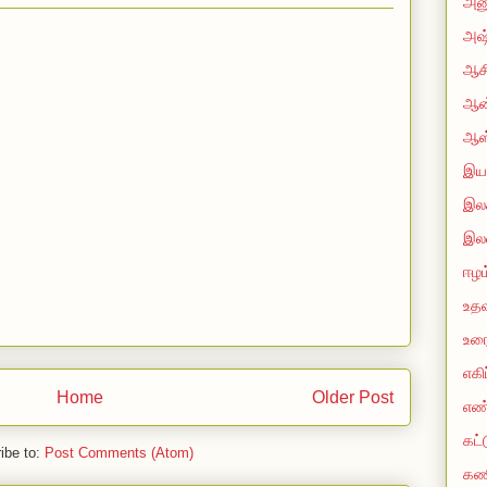
அன
அஷ்
ஆசி
ஆன்
ஆஸ
இயற
இலக
இல
ஈழம
உதவ
உரை
எகி
Home
Older Post
எண
கட்
ibe to:
Post Comments (Atom)
கண