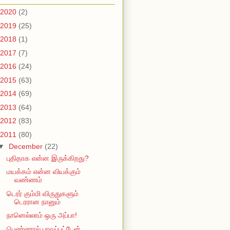
2020
(2)
2019
(25)
2018
(1)
2017
(7)
2016
(24)
2015
(63)
2014
(69)
2013
(64)
2012
(83)
2011
(80)
▼
December
(22)
புதிதாக என்ன இருக்கிறது?
மயக்கம் என்ன வியக்கும்
வண்ணம்
டெரர் கும்மி விருதுகளும்
டெரரான நானும்
நானெல்லாம் ஒரு அப்பா!
பெண்ணால் பாவப்பட்டேன்