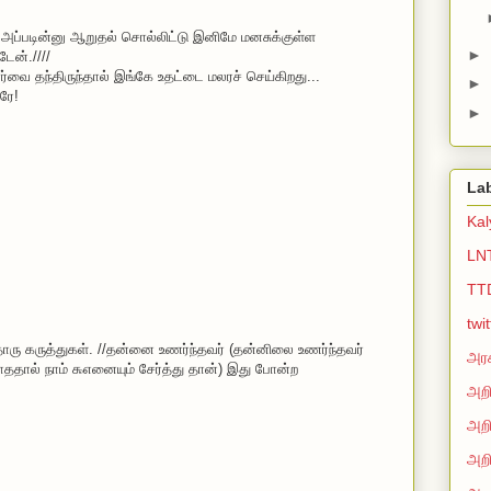
 அப்படின்னு ஆறுதல் சொல்லிட்டு இனிமே மனசுக்குள்ள
►
ேன்.////
வை தந்திருந்தால் இங்கே உதட்டை மலரச் செய்கிறது...
►
பரே!
►
La
Ka
LN
TT
twi
லதொரு கருத்துகள். //தன்னை உணர்ந்தவர் (தன்னிலை உணர்ந்தவர்
அரச
ாததால் நாம் ௯எனையும் சேர்த்து தான்) இது போன்ற
அறி
அறி
அறி