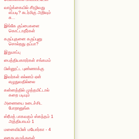
வாழ்க்கையில் சீரழிவது
எப்படி? சுடர்மிகு அறிவும்
சு...
இங்கே குப்பைகளை
கொட்டாதீர்கள்
கருப்புதனை கருப்புனு
சொல்றது தப்பா?
இறுமாப்பு
பைத்தியகாரர்கள் சங்கமம்
பின்னூட்ட புண்ணாக்கு
இவர்கள் எல்லாம் ஏன்
எழுதுவதில்லை
கன்னத்தில் முத்தமிட்டால்
கறை படியும்
அணையை உடைச்சிட
போறானுங்க
ஸ்ரீமத் பாகவதம் ஸ்கந்தம் 1
அத்தியாயம் 1
மனைவியின் மயோர்கா - 4
எனது எழுத்துகள்