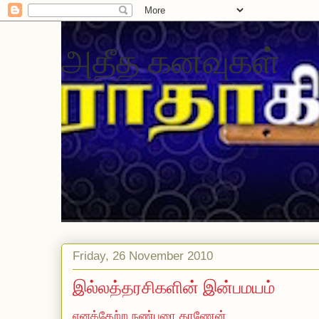
அதீத கனவுகள்
Friday, 26 November 2010
இல்லத்தரசிகளின் இன்பமயம்
எனக்கேற்ற நண்பரை காணேன்