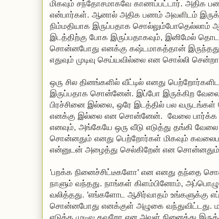
மிகவும் சந்தோசமாகவே காணப்பட்டார். அதிக பணம்
என்பார்கள். ஆனால் அதிக பணம் அவளிடம் இருக
நிம்மதியாக இருப்பதாக சொல்லும்போதெல்லாம் ஆச
இடத்திற்கு போக இருப்பதாகவும், இனிமேல் தொடர்
சொன்னபோது எனக்கு கஷ்டமாகத்தான் இருந்தது. 
எதுவும் முடிவு செய்யவில்லை என சொல்லி சென்றார
ஒரு சில தினங்களில் வீட்டில் எனது பெற்றோர்களி
இருப்பதாக சொன்னேன். இப்போ இருக்கிற வேலைக்
பிரச்சினை இல்லை, ஒரே இடத்தில் பல வருடங்கள் 
எனக்கு இல்லை என சொன்னேன். வேலை பார்க்க
எனவும், அங்கேயே ஒரு வீடு எடுத்து தங்கி வேலை
சொன்னதும் எனது பெற்றோர்கள் மிகவும் கவலைப
என்னுடன் அழைத்து செல்கிறேன் என சொன்னதும
'பறக்க நினைச்சிட்டீகளோ' என எனது தந்தை சொ
நாளும் வந்தது. நாங்கள் கிளம்பினோம், அப்பொழு
வலித்தது. 'எங்களோட ஆசிர்வாதம் உங்களுக்கு எப
சொன்னபோது எனக்குள் அழுகை வந்துவிட்டது. 
எடுத்த முடிவு தவறோ என அவள் நினைத்து இருக்க