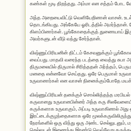
கண்கள் மூடி திறந்தது. அம்மா என சத்தம் போட வ
அந்த அறையைவிட்டு வெளியேறினான் வாசன். உடல் எ
தொடங்கியது. அங்கேயே ஓரிடத்தில் அமர்ந்தான். 
கிளம்பினார்கள். பூங்கோதைக்குத் துணையாய் இருவ
அவர்களுடன் வீடு வந்து சேர்ந்தான்.
விஷ்ணுப்பிரியனின் திட்டம் கேசவனுக்கும் பூங்
வைப்பது. மாதவி வரைந்த படத்தை வைத்து சுபா அ
திருமலையில் திருமால் சிரித்ததன் அர்த்தம்
,
பெரு
மனதை என்னவோ செய்தது. ஒரே பெருமாள் உருவாக்
உருவானார்கள் என வாசன் நினைக்கும்போதே மயக்க
விஷ்ணுப்பிரியன் தனக்குச் சொல்லித்தந்த மரபியல்
கருவானது உருவானபின்னர் அந்த கரு சிலவேளையி
கருக்களாக உருவாகும்
,
அப்படி உருவாகினால் அது
இரட்டைக்குழந்தைகளாக ஒரே மூலக்கருவிலிருந்து 
நேரங்களில் ஒரு விந்து ஒரு அண்ட செல்லுடனும்
,
ம
செல்லுடன் இணைந்து இரண்டு வெவ்வேறு கருக்க