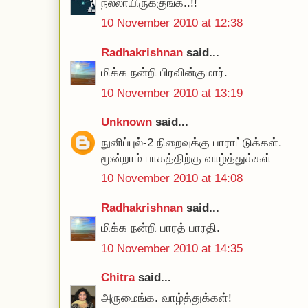
நல்லாயிருக்குங்க..!!
10 November 2010 at 12:38
Radhakrishnan
said...
மிக்க நன்றி பிரவின்குமார்.
10 November 2010 at 13:19
Unknown
said...
நுனிப்புல்-2 நிறைவுக்கு பாராட்டுக்கள்.
மூன்றாம் பாகத்திற்கு வாழ்த்துக்கள்
10 November 2010 at 14:08
Radhakrishnan
said...
மிக்க நன்றி பாரத் பாரதி.
10 November 2010 at 14:35
Chitra
said...
அருமைங்க. வாழ்த்துக்கள்!