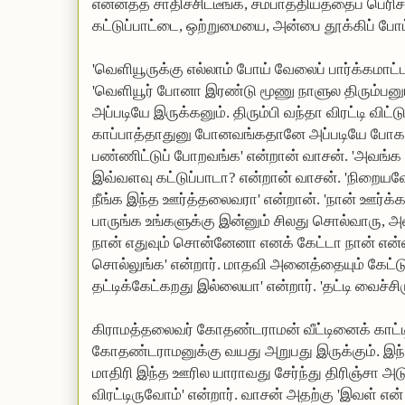
என்னத்த சாதிச்சிட்டீங்க
,
சம்பாத்தியத்தைப் பெரி
கட்டுப்பாட்டை
,
ஒற்றுமையை
,
அன்பை தூக்கிப் போட்
'
வெளியூருக்கு எல்லாம் போய் வேலைப் பார்க்கமாட
'
வெளியூர் போனா இரண்டு மூணு நாளுல திரும்
அப்படியே இருக்கனும். திரும்பி வந்தா விரட்டி வி
காப்பாத்தாதுனு போனவங்கதானே அப்படியே போகட்
பண்ணிட்டுப் போறவங்க
'
என்றான் வாசன்.
'
அவங்க 
இவ்வளவு கட்டுப்பாடா
?
என்றான் வாசன்.
'
நிறையவே 
நீங்க இந்த ஊர்த்தலைவரா
'
என்றான்.
'
நான் ஊர்க்
பாருங்க உங்களுக்கு இன்னும் சிலது சொல்வாரு
,
அத
நான் எதுவும் சொன்னேனா எனக் கேட்டா நான் 
சொல்லுங்க
'
என்றார். மாதவி அனைத்தையும் கேட்
தட்டிக்கேட்கறது இல்லையா
'
என்றார்.
'
தட்டி வைச்ச
கிராமத்தலைவர் கோதண்டராமன் வீட்டினைக் காட்டிவி
கோதண்டராமனுக்கு வயது அறுபது இருக்கும். இந்
மாதிரி இந்த ஊரில யாராவது சேர்ந்து திரிஞ்சா அ
விரட்டிருவோம்
'
என்றார். வாசன் அதற்கு
'
இவள் என்