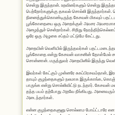
சென்று இருந்தான். உறவினர்களும் சென்று இருந்த
பெற்றோர்களுக்கு தகவல் சொல்லி இருந்தார்கள். ச
நினைத்துக்கொண்டிருந்த கேசவன் மிகவும் பதட்டம
பூங்கோதையை ஒரு அறைக்குள் அவசர அவசரமாக தள
அழைத்துச் சென்றார்கள். சிறிது நேரத்திற்கெல்லாம
ஒரே ஒரு அழுகை சப்தம் மட்டுமே கேட்டது.
அறையின் வெளியில் இருந்தவர்கள் பதட்டமடைந்தார
பூங்கோதை என்று கேசவன் வாசனின் தோள்மேல் சா
சொன்னான். மருத்துவர் அறையினில் இருந்து வெளிய
இவர்கள் கேட்கும் முன்னரே சுகப்பிரசவம்தான்
,
இரட
தாயும் குழந்தைகளும் நலமாக இருக்காங்க
,
கொஞ்ச 
பாருங்க என்று சொல்லிவிட்டு நடந்தார். கேசவன் ம
தந்த பயம் தற்போது அறவே நீங்கியது. அனைவரும
அடைந்தார்கள்.
என்ன குழந்தைகளுனு சொல்லாம போய்ட்டாரே என