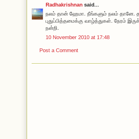
Radhakrishnan
said...
நலம் தான் ஹேமா. நீங்களும் நலம் தானே.
புதுப்பித்தமைக்கு வாழ்த்துகள். நேரம் இரு
நன்றி.
10 November 2010 at 17:48
Post a Comment