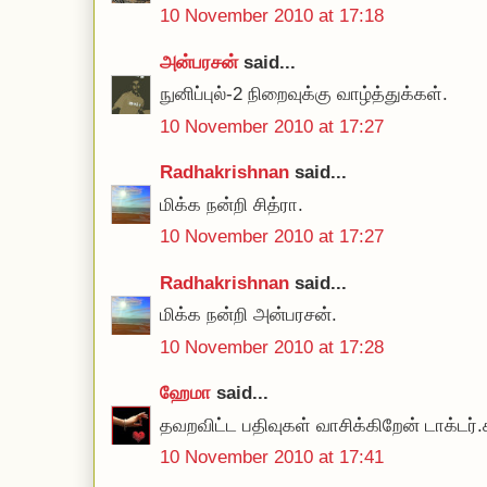
10 November 2010 at 17:18
அன்பரசன்
said...
நுனிப்புல்-2 நிறைவுக்கு வாழ்த்துக்கள்.
10 November 2010 at 17:27
Radhakrishnan
said...
மிக்க நன்றி சித்ரா.
10 November 2010 at 17:27
Radhakrishnan
said...
மிக்க நன்றி அன்பரசன்.
10 November 2010 at 17:28
ஹேமா
said...
தவறவிட்ட பதிவுகள் வாசிக்கிறேன் டாக்டர்.
10 November 2010 at 17:41