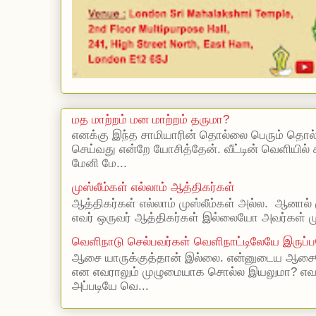
மத மாற்றம் மன மாற்றம் தருமா?
எனக்கு இந்த சாமியாரின் தொல்லை பெரும் தொல
செய்வது என்றே யோசித்தேன். வீட்டின் வெளியில்
மேனி மே...
முஸ்லீம்கள் எல்லாம் ஆத்திகர்கள்
ஆத்திகர்கள் எல்லாம் முஸ்லீம்கள் அல்ல. ஆனால் 
எவர் ஒருவர் ஆத்திகர்கள் இல்லையோ அவர்கள் முஸ
வெளிநாடு செல்பவர்கள் வெளிநாட்டிலேயே இருப்ப
ஆசை யாருக்குத்தான் இல்லை. என்னுடைய ஆசையெ
என எவராலும் முழுமையாக சொல்ல இயலுமா? எ
அப்படியே வெ...