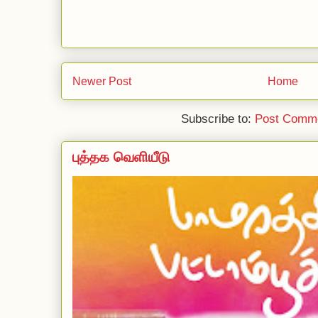
Newer Post
Home
Subscribe to:
Post Comme
புத்தக வெளியீடு