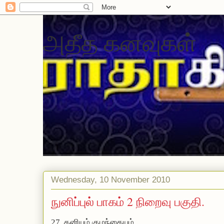
அதீத கனவுகள்
Wednesday, 10 November 2010
நுனிப்புல் பாகம் 2 நிறைவு பகுதி.
27. கனியும் குழந்தையும்