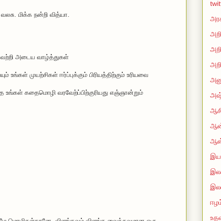
twi
வலசு. மிக்க நன்றி வித்யா.
அரச
அறி
அறி
 வெற்றி அடைய வாழ்த்துகள்
அறி
 உங்கள் முயற்சிகள் ஈர்ப்புக்கும் பிரியத்திற்கும் உரியவை
அன
்த உங்கள் கதைமொழி வரவேற்ப்பிற்குரியது எஞ்ஞான்றும்
அஷ்
ஆசி
ஆன்
ஆஸ
இயற
இலக
இல
ஈழம
உதவ
மே மொழிகள்தானே. விளங்கவும் விளங்க வைக்கவுமான ஒரு