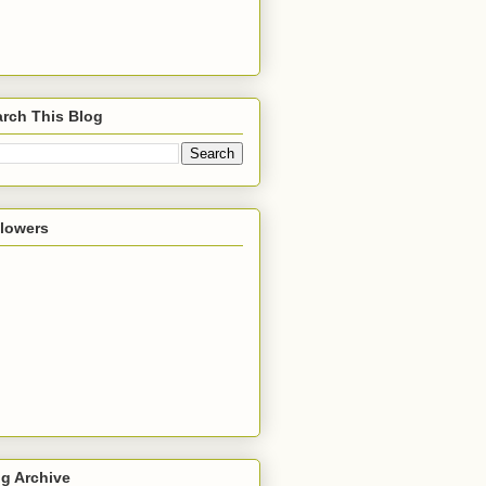
rch This Blog
llowers
g Archive