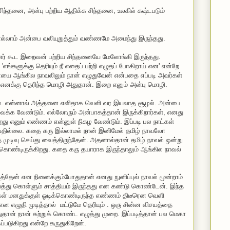
சிந்தனை, அன்பு பற்றிய ஆதிக்க சிந்தனை, உலகில் கஷ்டபடும்
ல்லாம் அன்பை வலியுறுத்தும் வண்ணமே அமைந்து இருந்தது.
னர் கூட இறைவன் பற்றிய சிந்தனையே மேலோங்கி இருந்தது.
எங்களுக்கு தெரியும் நீ எதைப் பற்றி எழுதப் போகிறாய் என' என்றே
யை ஆங்கில நாவலிலும் நான் எழுதுவேன் என்பதை எப்படி அவர்கள்
் எனக்கு தெரிந்த மொழி அதுதான். இறை எனும் அன்பு மொழி.
ம். என்னால் அத்தனை எளிதாக வெளி வர இயலாத சூழல். அன்பை
்க வேண்டும். எல்லோரும் அன்பாகத்தான் இருக்கிறார்கள், எனது
து எனும் எண்ணம் என்னுள் நிகழ வேண்டும். இப்படி பல நாட்கள்
ுவதில்லை. கதை கரு இல்லாமல் நான் இனிமேல் தமிழ் நாவலோ
டிவு செய்து வைத்திருந்தேன். அதனால்தான் தமிழ் நாவல் ஒன்று
து கொண்டிருக்கிறது. கதை கரு தயாராக இருந்தாலும் ஆங்கில நாவல்
்தேன் என நினைக்கும்போதுதான் எனது நுனிப்புல் நாவல் மூன்றாம்
த்து கொள்ளும் சாத்தியம் இருந்தது என கண்டு கொண்டேன். இந்த
்கள் மனதுக்குள் ஓடிக்கொண்டிருந்த எண்ணம் திடீரென வெளி
 எழுதி முடித்தால் மட்டுமே தெரியும் . ஒரு சின்ன விசயத்தை
ுதான் நான் கற்றுக் கொண்ட எழுத்து முறை. இப்படித்தான் பல மெகா
்படுகிறது என்றே கருதுகிறேன்.