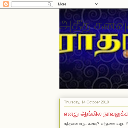
அதீத கனவு
Thursday, 14 October 2010
எனது ஆங்கில நாவலுக்
எத்தனை வருட கனவு? எத்தனை வருட சிந்