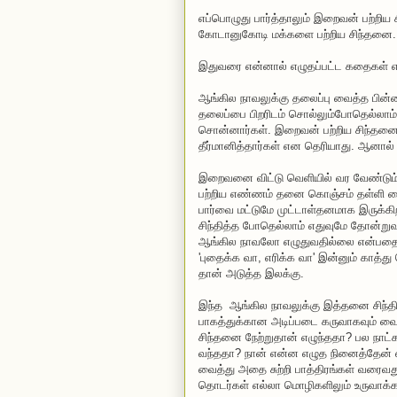
எப்பொழுது பார்த்தாலும் இறைவன் பற்றிய 
கோடானுகோடி மக்களை பற்றிய சிந்தனை.
இதுவரை என்னால் எழுதப்பட்ட கதைகள் எ
ஆங்கில நாவலுக்கு தலைப்பு வைத்த பின்
தலைப்பை பிறரிடம் சொல்லும்போதெல்லாம் '
சொன்னார்கள். இறைவன் பற்றிய சிந்தனை
தீர்மானித்தார்கள் என தெரியாது. ஆனால
இறைவனை விட்டு வெளியில் வர வேண்டு
பற்றிய எண்ணம் தனை கொஞ்சம் தள்ளி வைக
பார்வை மட்டுமே முட்டாள்தனமாக இருக்கிற
சிந்தித்த போதெல்லாம் எதுவுமே தோன்ற
ஆங்கில நாவலோ எழுதுவதில்லை என்பதை மு
'புதைக்க வா, எரிக்க வா' இன்னும் காத்
தான் அடுத்த இலக்கு.
இந்த ஆங்கில நாவலுக்கு இத்தனை சிந்தித
பாகத்துக்கான அடிப்படை கருவாகவும் வை
சிந்தனை நேற்றுதான் எழுந்ததா? பல நாட
வந்ததா? நான் என்ன எழுத நினைத்தேன் என
வைத்து அதை சுற்றி பாத்திரங்கள் வரைவத
தொடர்கள் எல்லா மொழிகளிலும் உருவாக்கப