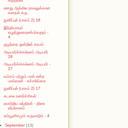
சிந்தனை
எனது ஆங்கில நாவலுக்கான
கதைக் கரு.
நுனிப்புல் (பாகம் 2) 18
இந்தியாவும்
எழுத்துலகநண்பர்களும் -
4
குழந்தை ஒன்றின் காமம்
அடியார்க்கெல்லாம் அடியார்
28
அடியார்க்கெல்லாம் அடியார் -
27
வம்சம் மற்றும் பாஸ் என்ற
பாஸ்கரன் - எச்சரிக்கை
நுனிப்புல் (பாகம் 2) 17
கடலை உணர்ச்சிகள்
ஏமாற்றிய எந்திரன் - திரை
விமர்சனம்
கம்யூனிசமும் கருவாடும் - 4
►
September
(13)