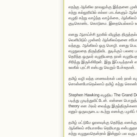
எதற்கு ஆங்கில நாவலுக்கு இத்தனை முன்
கற்று கல்லூரியில் எல்லா பாடங்களும் ஆங
எழுதி கற்று வாழ்ந்த வாழ்க்கை, ஆங்கிலம
குடிகொண்ட கொடுமை. இதையெல்லாம் உடைத்
எனது ஆராய்ச்சி நூலில் விழுந்த திருத்த
வெளியிடும் முன்னர் ஆங்கிலம்தனை சரிபார
வந்தது. ஆங்கிலம் ஒரு மொழி. எனது பெய
எழுதுவதை திருத்திவிட துடிக்கும் பலரை
தெரிந்த ஒருவர் எழுதியதை நான் எழுதிய
சிரித்து இருக்கிறேன். இது இப்படித்தான்
உலகில் புரட்சி என்பது வெறும் பேச்சுதான்.
தமிழ் வழி வந்த மாணவர்கள் பலர் நான் 
சொன்னபோதெல்லாம் தமிழ் கற்று கொண்டு
Stephen Hawking எழுதிய The Grand De
படித்து முடித்துவிட்டேன். என்னை பொறு
theory என அவர் வைத்து இருந்திருக்கலா
எனும் ஒருவருடைய கூற்று எனக்கு பழகிப
தமிழ் மட்டுமே ஓரளவுக்கு தெரிந்த எனக்
ஆங்கிலம் சரியாகவே தெரியாது என்பதுதா
கற்று எழுதுவதென்றால் இன்னும் பல வருட