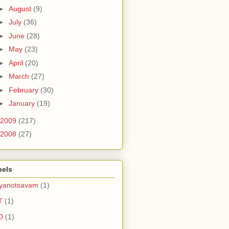
►
August
(9)
►
July
(36)
►
June
(28)
►
May
(23)
►
April
(20)
►
March
(27)
►
February
(30)
►
January
(19)
2009
(217)
2008
(27)
bels
lyanotsavam
(1)
T
(1)
D
(1)