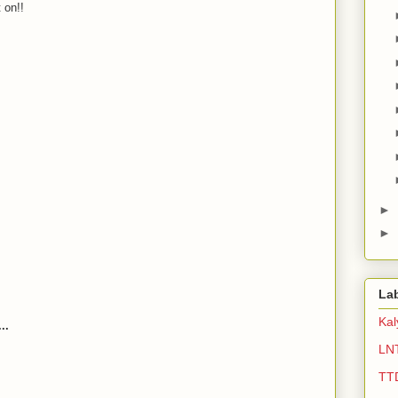
 on!!
►
►
La
Ka
..
LN
TT