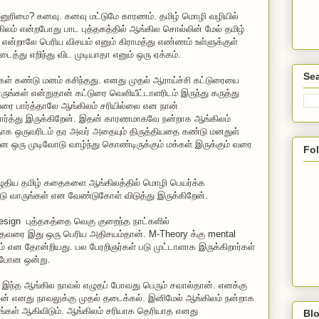
னுரிமை? கனவு. கனவு மட்டுமே காரணம். தமிழ் மொழி வழியில்
்கிலம் என்றபோது பாட புத்தகத்தில் ஆங்கில சொல்லின் மேல் தமிழ்
் என்றாலே பெரிய விசயம் எனும் கிராமத்து எண்ணம் உள்ளுக்குள்
து எறிந்து விட முடியாதா எனும் ஒரு ஏக்கம்.
Sea
ல்கள் கண்டு மனம் கசிந்தது. எனது முதல் ஆராய்ச்சி கட்டுரையை
ுங்கள் என்றுதான் கட்டுரை வெளியீட்டாளரிடம் இருந்து கருத்து
ரை பார்த்தாலே ஆங்கிலம் சரியில்லை என நான்
 பார்த்து இருக்கிறேன். இதன் காரணமாகவே நன்றாக ஆங்கிலம்
தாக ஒருவரிடம் தர அவர் அதையும் திருத்தியதை கண்டு மனதுள்
 என ஒரு முடிவோடு வாழ்ந்து கொண்டிருக்கும் மக்கள் இருக்கும் வரை
Fo
எழுதிய தமிழ் கதைகளை ஆங்கிலத்தில் மொழி பெயர்க்க
 வாருங்கள் என வேண்டுகோள் விடுத்து இருக்கிறேன்.
sign புத்தகத்தை வெகு குறைந்த நாட்களில்
த்தவரை இது ஒரு பெரிய அதிசயம்தான். M-Theory க்கு mental
ம் என தோன்றியது. பல பேரறிஞர்கள் படு முட்டாளாக இருக்கிறார்கள்
் போன ஒன்று.
கு இந்த ஆங்கில நாவல் எழுதப் போவது பெரும் சவால்தான். எனக்கு
ன் எனது நாவலுக்கு முதல் தடைக்கல். இனிமேல் ஆங்கிலம் நன்றாக
ங்கள் ஆகிவிடும். ஆங்கிலம் சரியாக தெரியாத எனது
Blo