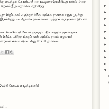
கு வைத்துக் கொண்டால் என பலமுறை தோன்றியது உண்டு. அதை
►
ு அதிகம் இருப்பதாகவே தெரிகிறது.
►
ல் எழுத இருப்பதால் அதற்குள் இந்த ஆங்கில நாவலை எழுதி முடித்து
►
ருக்கிறது. பல ஆங்கில நாவல்களை படித்தால் ஒரு முன்மாதிரியாக
►
►
கள் வெளியிட்டு கொண்டிருக்கும் பதிப்பகத்தின் மூலம் தான்
ங்கே பகிர்ந்த பிறகும் நான் ஆங்கில நாவல் எழுதாமல்
►
ு சோதனை காலம் அல்ல, அது சோம்பேறி காலம்.
►
►
►
►
▼
ற்றி பெறவும் வாழ்த்துக்கள்!
கள்...