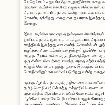
போதெல்லாம் எதுவுமே தோன்றுவதில்லை. கதை கரு
நாவலோ ஆங்கில நாவலோ எழுதுவதில்லை என்பதை ம
அதனால்தான் தமிழ் நாவல் ஒன்று 'புதைக்க வா, எர
கொண்டிருக்கிறது. கதை கரு தயாராக இருந்தாலு
இலக்கு.
இந்த ஆங்கில நாவலுக்கு இத்தனை சிந்தித்தேன
நுனிப்புல் நாவல் மூன்றாம் பாகத்துக்கான அடிப்
சாத்தியம் இருந்தது என கண்டு கொண்டேன். இந்
எழுந்ததா? பல நாட்கள் மனதுக்குள் ஓடிக்கொண்
வந்ததா? நான் என்ன எழுத நினைத்தேன் என எழுதி 
ஒரு சின்ன விசயத்தை வைத்து அதை சுற்றி பாத்
கற்றுக் கொண்ட எழுத்து முறை. இப்படித்தான் ப
மொழிகளிலும் உருவாக்கப்படுகிறது என்றே கருதுக
எதற்கு ஆங்கில நாவலுக்கு இத்தனை முன்னுரிமை
தமிழ் மொழி வழியில் கற்று கல்லூரியில் எல்லா ப
புத்தகத்தில் ஆங்கில சொல்லின் மேல் தமிழ் எழுதி
ஆங்கிலம் என்றாலே பெரிய விசயம் எனும் கிராமத்
குடிகொண்ட கொடுமை. இதையெல்லாம் உடைத்து எறி