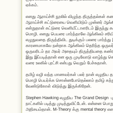
ஏக்கம்.
எனது ஆராய்ச்சி நூலில் விழுந்த திருத்தல்கள் க
ஆராய்ச்சி கட்டுரையை வெளியிடும் முன்னர் ஆங்
என்றுதான் கட்டுரை வெளியீட்டாளரிடம் இருந்து க
மொழி. எனது பெயரை பார்த்தாலே ஆங்கிலம் சரிய
எழுதுவதை திருத்திவிட துடிக்கும் பலரை பார்த்து
காரணமாகவே நன்றாக ஆங்கிலம் தெரிந்த ஒருவர
ஒருவரிடம் தர அவர் அதையும் திருத்தியதை கண்டு
இது இப்படித்தான் என ஒரு முடிவோடு வாழ்ந்து கொ
வரை உலகில் புரட்சி என்பது வெறும் பேச்சுதான்.
தமிழ் வழி வந்த மாணவர்கள் பலர் நான் எழுதிய
மொழி பெயர்க்க சொன்னபோதெல்லாம் தமிழ் கற்
வேண்டுகோள் விடுத்து இருக்கிறேன்.
Stephen Hawking எழுதிய The Grand Design 
நாட்களில் படித்து முடித்துவிட்டேன். என்னை ப
அதிசயம்தான். M-Theory க்கு mental theory என