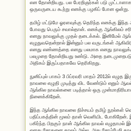
என தோன்றியது. பல பேரறிஞர்கள் படு முட்டாளாக 
ஒருவருடைய கூற்று எனக்கு பழகிப் போன ஒன்று.
தமிழ் மட்டுமே ஓரளவுக்கு தெரிந்த எனக்கு இந்த
போவது பெரும் சவால்தான். எனக்கு ஆங்கிலம் ச
எனது நாவலுக்கு முதல் தடைக்கல். இனிமேல் ஆங்
எழுதுவதென்றால் இன்னும் பல வருடங்கள் ஆகிவிட
எனது எண்ணத்தை எனது பலமாக எனது நாவலுக்
பலமுறை தோன்றியது உண்டு. அதை நடைமுறைபடுத்த
அதிகம் இருப்பதாகவே தெரிகிறது.
நுனிப்புல் பாகம் 3 பிப்ரவரி மாதம் 2012ல் எழுத 
நாவலை எழுதி முடித்து விட வேண்டும் எனும் ஆவ
ஆங்கில நாவல்களை படித்தால் ஒரு முன்மாதிரியா
நினைக்கிறேன்.
இந்த ஆங்கில நாவலை நிச்சயம் தமிழ் நூல்கள் வெ
பதிப்பகத்தின் மூலம் தான் வெளியிட போகிறேன்
பகிர்ந்த பிறகும் நான் ஆங்கில நாவல் எழுதாமல் இ
எனது சோதனை காலம் அல்ல, அது சோம்பேறி கால