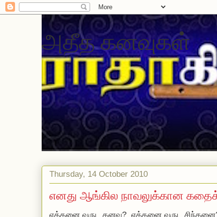
அதீத கனவுகள்
Thursday, 14 October 2010
எனது ஆங்கில நாவலுக்கான கதைக்
எத்தனை வருட கனவு? எத்தனை வருட சிந்தனை? 