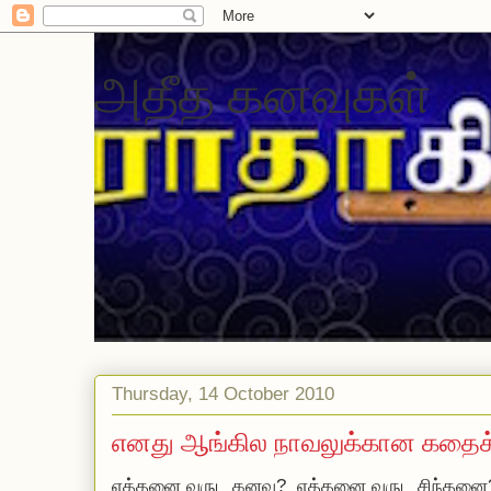
அதீத கனவுகள்
Thursday, 14 October 2010
எனது ஆங்கில நாவலுக்கான கதைக்
எத்தனை வருட கனவு? எத்தனை வருட சிந்தனை? 