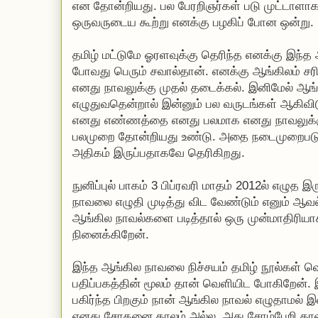
என தோன்றியது. பல பேரறிஞர்கள் படு முட்டாளாக 
ஒருவருடைய கூற்று எனக்கு பழகிப் போன ஒன்று.
தமிழ் மட்டுமே ஓரளவுக்கு தெரிந்த எனக்கு இந்த
போவது பெரும் சவால்தான். எனக்கு ஆங்கிலம் ச
எனது நாவலுக்கு முதல் தடைக்கல். இனிமேல் ஆங்
எழுதுவதென்றால் இன்னும் பல வருடங்கள் ஆகிவிட
எனது எண்ணத்தை எனது பலமாக எனது நாவலுக்
பலமுறை தோன்றியது உண்டு. அதை நடைமுறைபடுத்த
அதிகம் இருப்பதாகவே தெரிகிறது.
நுனிப்புல் பாகம் 3 பிப்ரவரி மாதம் 2012ல் எழுத 
நாவலை எழுதி முடித்து விட வேண்டும் எனும் ஆவ
ஆங்கில நாவல்களை படித்தால் ஒரு முன்மாதிரியா
நினைக்கிறேன்.
இந்த ஆங்கில நாவலை நிச்சயம் தமிழ் நூல்கள் வெ
பதிப்பகத்தின் மூலம் தான் வெளியிட போகிறேன்
பகிர்ந்த பிறகும் நான் ஆங்கில நாவல் எழுதாமல் இ
எனது சோதனை காலம் அல்ல, அது சோம்பேறி கால