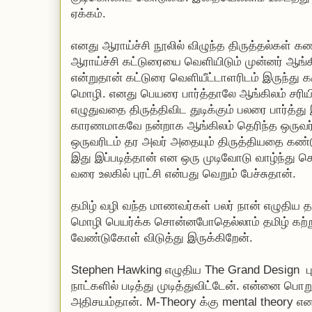
ஏக்கம்.
எனது ஆராய்ச்சி நூலில் விழுந்த திருத்தல்கள் க
ஆராய்ச்சி கட்டுரையை வெளியிடும் முன்னர் ஆங்
என்றுதான் கட்டுரை வெளியீட்டாளரிடம் இருந்து க
மொழி. எனது பெயரை பார்த்தாலே ஆங்கிலம் சரிய
எழுதுவதை திருத்திவிட துடிக்கும் பலரை பார்த்து
காரணமாகவே நன்றாக ஆங்கிலம் தெரிந்த ஒருவர
ஒருவரிடம் தர அவர் அதையும் திருத்தியதை கண்டு
இது இப்படித்தான் என ஒரு முடிவோடு வாழ்ந்து கொ
வரை உலகில் புரட்சி என்பது வெறும் பேச்சுதான்.
தமிழ் வழி வந்த மாணவர்கள் பலர் நான் எழுதிய
மொழி பெயர்க்க சொன்னபோதெல்லாம் தமிழ் கற்
வேண்டுகோள் விடுத்து இருக்கிறேன்.
Stephen Hawking எழுதிய The Grand Design 
நாட்களில் படித்து முடித்துவிட்டேன். என்னை ப
அதிசயம்தான். M-Theory க்கு mental theory என