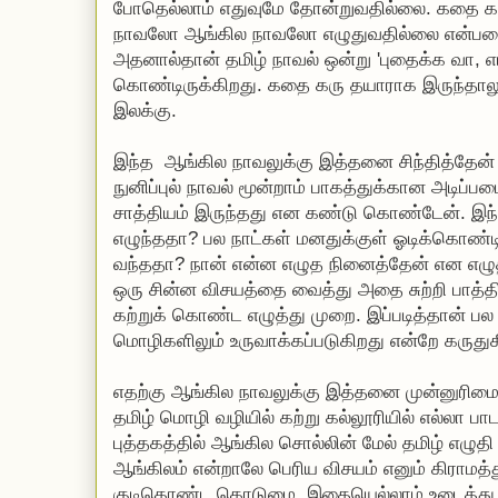
போதெல்லாம் எதுவுமே தோன்றுவதில்லை. கதை கரு
நாவலோ ஆங்கில நாவலோ எழுதுவதில்லை என்பதை ம
அதனால்தான் தமிழ் நாவல் ஒன்று 'புதைக்க வா, எர
கொண்டிருக்கிறது. கதை கரு தயாராக இருந்தாலு
இலக்கு.
இந்த ஆங்கில நாவலுக்கு இத்தனை சிந்தித்தேன
நுனிப்புல் நாவல் மூன்றாம் பாகத்துக்கான அடிப்
சாத்தியம் இருந்தது என கண்டு கொண்டேன். இந்
எழுந்ததா? பல நாட்கள் மனதுக்குள் ஓடிக்கொண்
வந்ததா? நான் என்ன எழுத நினைத்தேன் என எழுதி 
ஒரு சின்ன விசயத்தை வைத்து அதை சுற்றி பாத்
கற்றுக் கொண்ட எழுத்து முறை. இப்படித்தான் ப
மொழிகளிலும் உருவாக்கப்படுகிறது என்றே கருதுக
எதற்கு ஆங்கில நாவலுக்கு இத்தனை முன்னுரிமை
தமிழ் மொழி வழியில் கற்று கல்லூரியில் எல்லா ப
புத்தகத்தில் ஆங்கில சொல்லின் மேல் தமிழ் எழுதி
ஆங்கிலம் என்றாலே பெரிய விசயம் எனும் கிராமத்
குடிகொண்ட கொடுமை. இதையெல்லாம் உடைத்து எறி