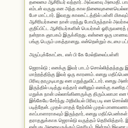
தலைமை ஆசிரியர் வந்தார். அவ்வளவு அமைதி. பாடம்
எம்டன் வருது என அந்த கால நினைவுகளையெல்லாம் 
பேச மாட்டார். இவரது காலகட்டத்தில் பள்ளி மிகவும்
ஆசிரியர்களை நான் மறந்து போயிருந்தால் அவர்கள
குறிப்பிட்ட ஆசிரியர்களின் பெயர்கள் ஓரிருவரைத்
நன்றாக ஞாபகம் இருக்கிறது. என்னை ஒரு மாணவ
பங்கு பெரும் மகத்தானது. என்றென்றும் கடமை பட்
அருப்புக்கோட்டை எஸ் பி கே மேல்நிலைப்பள்ளி
ஜெரால்டு ; எனக்கு இவர் பாடம் சொல்லித்தந்தது
மாற்றத்திற்கு இவர் ஒரு காரணம். எனது மதிப்பெண
பிரிவு தரமுடியாது என மறுத்துவிட்டார். எனது 
இருந்தில் படித்து வந்தார் எனினும் எனக்கு கணித 
மறுக்க நான் மல்லாங்கிணருக்கு திரும்பலாமா 
இங்கேயே சேர்ந்து அறிவியல் பிரிவு படி என சொல்லிய
படித்தேன். முதல் மாதத் தேர்வில் முதல் மாணவனாக
காப்பாளாராகவும் இருந்தார், எனது மதிப்பெண்கள் ப
தராததுக்காக ஜெரால்டு வருத்தம் தெரிவித்தார். இ
என்பது அனைவருக்கும் தெரியும். இன்றும் இவரை 