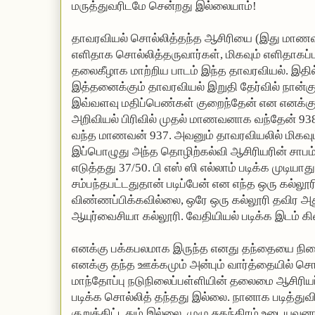
மருத்துவரிடமே சென்றது இல்லையாம்!
தாவரவியல் சொல்லித்தந்த ஆசிரியை (இது மாணவர்
எளிதாக சொல்லித்தருவார்கள், மிகவும் எளிதாகப்ப
தலைகீழாக மாற்றிய பாடம் இந்த தாவரவியல். இதில்
இத்தனைக்கும் தாவரவியல் இறுதி தேர்வில் நான்கு 
இவ்வளவு மதிப்பெண்கள் குறைந்தேன் என எனக்கு 
அறிவியல் பிரிவில் முதல் மாணவனாக வந்தேன் 938
வந்த மாணவன் 937. அவனும் தாவரவியலில் மிகவும
இப்பொழுது அந்த தொழிற்கல்வி ஆசிரியரின் சாபம் 
எடுத்தது 37/50. பி எஸ் ஸி எல்லாம் படிக்க முடியாத
சம்பந்தபட்டதுதான் படிப்பேன் என எந்த ஒரு கல்லூரி
விண்ணப்பிக்கவில்லை, ஒரே ஒரு கல்லூரி தவிர அது
ஆயுர்வைசியா கல்லூரி. வேதியியல் படிக்க இடம் கி
எனக்கு பக்கபலமாக இருந்த எனது தந்தையை நினைத
எனக்கு தந்த ஊக்கமும் அன்பும் வார்த்தையில் சொ
மாந்தோப்பு நடுநிலைப்பள்ளியின் தலைமை ஆசிரியர்.
படிக்க சொல்லித் தந்தது இல்லை. நானாக படித்துவ
குறுக்கிட்டதும் இல்லை. முழு சுதந்திரம் உடையவ