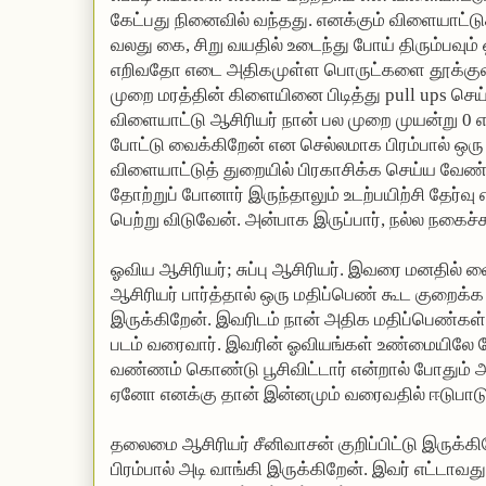
கேட்பது நினைவில் வந்தது. எனக்கும் விளையாட்டு
வலது கை, சிறு வயதில் உடைந்து போய் திரும்பவும
எறிவதோ எடை அதிகமுள்ள பொருட்களை தூக்குவத
முறை மரத்தின் கிளையினை பிடித்து pull ups செய்
விளையாட்டு ஆசிரியர் நான் பல முறை முயன்று 0 
போட்டு வைக்கிறேன் என செல்லமாக பிரம்பால் ஒரு
விளையாட்டுத் துறையில் பிரகாசிக்க செய்ய வேண
தோற்றுப் போனார் இருந்தாலும் உடற்பயிற்சி தேர்வ
பெற்று விடுவேன். அன்பாக இருப்பார், நல்ல நகைச்
ஓவிய ஆசிரியர்; சுப்பு ஆசிரியர். இவரை மனதில் வை
ஆசிரியர் பார்த்தால் ஒரு மதிப்பெண் கூட குறைக்க 
இருக்கிறேன். இவரிடம் நான் அதிக மதிப்பெண்கள
படம் வரைவார். இவரின் ஓவியங்கள் உண்மையிலே பே
வண்ணம் கொண்டு பூசிவிட்டார் என்றால் போதும் அ
ஏனோ எனக்கு தான் இன்னமும் வரைவதில் ஈடுபாட
தலைமை ஆசிரியர் சீனிவாசன் குறிப்பிட்டு இருக்கி
பிரம்பால் அடி வாங்கி இருக்கிறேன். இவர் எட்டாவத