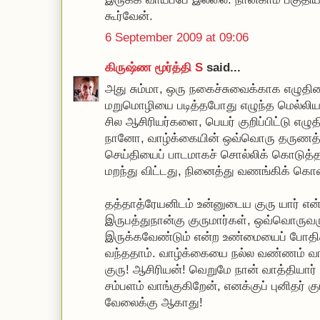
கூர்வேன்.
6 September 2009 at 09:06
கிருஷ்ண மூர்த்தி S
said...
அது சும்மா, ஒரு நகைச்சுவைக்காக எழுதினத
மறுமொழியை படித்தபோது எழுந்த மெல்லிய பக
சில ஆசிரியர்களை, பெயர் குறிப்பிட்டு எழுத
நானோ, வாழ்க்கையின் ஒவ்வொரு தருணத்த
செய்தியைப் பாடமாகச் சொல்லிக் கொடுத
மறந்து விட்டது, நினைத்து வணங்கிக் கொண
தத்தாத்ரேயனிடம் உன்னுடைய குரு யார் என
இருபத்துநான்கு குருமார்கள், ஒவ்வொருவரும
இருக்கவேண்டும் என்ற உண்மையைப் போதித்
வந்ததாம். வாழ்க்கையை நல்ல வண்ணம் வா
குரு! ஆசிரியன்! வெறுமே நான் வாத்தியார்
சம்பளம் வாங்குகிறேன், எனக்குப் புனிதர் க
வேலைக்கு ஆகாது!