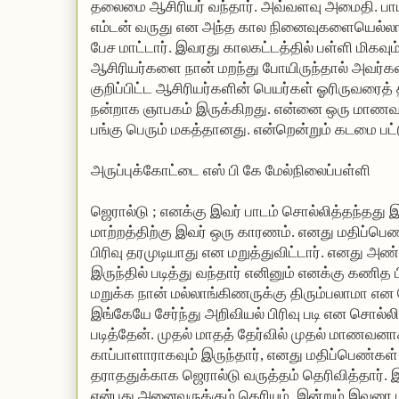
தலைமை ஆசிரியர் வந்தார். அவ்வளவு அமைதி. பாடம்
எம்டன் வருது என அந்த கால நினைவுகளையெல்லாம் 
பேச மாட்டார். இவரது காலகட்டத்தில் பள்ளி மிகவும்
ஆசிரியர்களை நான் மறந்து போயிருந்தால் அவர்கள
குறிப்பிட்ட ஆசிரியர்களின் பெயர்கள் ஓரிருவரைத்
நன்றாக ஞாபகம் இருக்கிறது. என்னை ஒரு மாணவ
பங்கு பெரும் மகத்தானது. என்றென்றும் கடமை பட்
அருப்புக்கோட்டை எஸ் பி கே மேல்நிலைப்பள்ளி
ஜெரால்டு ; எனக்கு இவர் பாடம் சொல்லித்தந்தது
மாற்றத்திற்கு இவர் ஒரு காரணம். எனது மதிப்பெண
பிரிவு தரமுடியாது என மறுத்துவிட்டார். எனது 
இருந்தில் படித்து வந்தார் எனினும் எனக்கு கணித 
மறுக்க நான் மல்லாங்கிணருக்கு திரும்பலாமா 
இங்கேயே சேர்ந்து அறிவியல் பிரிவு படி என சொல்லிய
படித்தேன். முதல் மாதத் தேர்வில் முதல் மாணவனாக
காப்பாளாராகவும் இருந்தார், எனது மதிப்பெண்கள் ப
தராததுக்காக ஜெரால்டு வருத்தம் தெரிவித்தார். இ
என்பது அனைவருக்கும் தெரியும். இன்றும் இவரை 