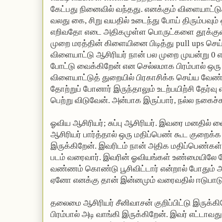
கேட்பது நினைவில் வந்தது. எனக்கும் விளையாட்டு
வலது கை, சிறு வயதில் உடைந்து போய் திரும்பவும
எறிவதோ எடை அதிகமுள்ள பொருட்களை தூக்குவத
முறை மரத்தின் கிளையினை பிடித்து pull ups செய்
விளையாட்டு ஆசிரியர் நான் பல முறை முயன்று 0 
போட்டு வைக்கிறேன் என செல்லமாக பிரம்பால் ஒரு
விளையாட்டுத் துறையில் பிரகாசிக்க செய்ய வேண
தோற்றுப் போனார் இருந்தாலும் உடற்பயிற்சி தேர்வ
பெற்று விடுவேன். அன்பாக இருப்பார், நல்ல நகைச்
ஓவிய ஆசிரியர்; சுப்பு ஆசிரியர். இவரை மனதில் வை
ஆசிரியர் பார்த்தால் ஒரு மதிப்பெண் கூட குறைக்க 
இருக்கிறேன். இவரிடம் நான் அதிக மதிப்பெண்கள
படம் வரைவார். இவரின் ஓவியங்கள் உண்மையிலே பே
வண்ணம் கொண்டு பூசிவிட்டார் என்றால் போதும் அ
ஏனோ எனக்கு தான் இன்னமும் வரைவதில் ஈடுபாட
தலைமை ஆசிரியர் சீனிவாசன் குறிப்பிட்டு இருக்கி
பிரம்பால் அடி வாங்கி இருக்கிறேன். இவர் எட்டாவத