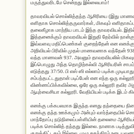
மருத்துவரிடமே சென்றது இல்லையாம்!
தாவரவியல் சொல்லித்தந்த ஆசிரியை (இது மாணவர்
எளிதாக சொல்லித்தருவார்கள், மிகவும் எளிதாகப்ப
தலைகீழாக மாற்றிய பாடம் இந்த தாவரவியல். இதில்
இத்தனைக்கும் தாவரவியல் இறுதி தேர்வில் நான்கு 
இவ்வளவு மதிப்பெண்கள் குறைந்தேன் என எனக்கு 
அறிவியல் பிரிவில் முதல் மாணவனாக வந்தேன் 938
வந்த மாணவன் 937. அவனும் தாவரவியலில் மிகவும
இப்பொழுது அந்த தொழிற்கல்வி ஆசிரியரின் சாபம் 
எடுத்தது 37/50. பி எஸ் ஸி எல்லாம் படிக்க முடியாத
சம்பந்தபட்டதுதான் படிப்பேன் என எந்த ஒரு கல்லூரி
விண்ணப்பிக்கவில்லை, ஒரே ஒரு கல்லூரி தவிர அது
ஆயுர்வைசியா கல்லூரி. வேதியியல் படிக்க இடம் கி
எனக்கு பக்கபலமாக இருந்த எனது தந்தையை நினைத
எனக்கு தந்த ஊக்கமும் அன்பும் வார்த்தையில் சொ
மாந்தோப்பு நடுநிலைப்பள்ளியின் தலைமை ஆசிரியர்.
படிக்க சொல்லித் தந்தது இல்லை. நானாக படித்துவ
குறுக்கிட்டதும் இல்லை. முழு சுதந்திரம் உடையவ