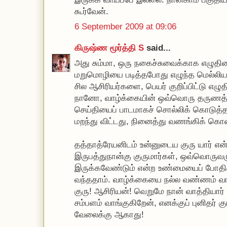
கூர்வேன்.
6 September 2009 at 09:06
கிருஷ்ண மூர்த்தி S
said...
அது சும்மா, ஒரு நகைச்சுவைக்காக எழுதினத
மறுமொழியை படித்தபோது எழுந்த மெல்லிய பக
சில ஆசிரியர்களை, பெயர் குறிப்பிட்டு எழுத
நானோ, வாழ்க்கையின் ஒவ்வொரு தருணத்த
செய்தியைப் பாடமாகச் சொல்லிக் கொடுத
மறந்து விட்டது, நினைத்து வணங்கிக் கொண
தத்தாத்ரேயனிடம் உன்னுடைய குரு யார் என
இருபத்துநான்கு குருமார்கள், ஒவ்வொருவரும
இருக்கவேண்டும் என்ற உண்மையைப் போதித்
வந்ததாம். வாழ்க்கையை நல்ல வண்ணம் வா
குரு! ஆசிரியன்! வெறுமே நான் வாத்தியார்
சம்பளம் வாங்குகிறேன், எனக்குப் புனிதர் க
வேலைக்கு ஆகாது!