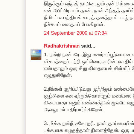
இருக்கும் எந்தத் தாயினாலும் தன் பிள்ள
என் அபிப்பிராயம் தான். நான் அந்தத் தாய்
நிமிடப் பைத்தியக் காரத் தனத்தால் வாழ் 
நிச்சயம் வதையப் போகிறாள்.
24 September 2009 at 07:34
Radhakrishnan
said...
1. நன்றி நண்பரே. இது உணர்வுப்பூர்வமான 
விசயத்தைப் பற்றி ஒவ்வொருவரின் மனதில
என்பதாலும் ஒரு சிறு விதையைக் கிள்ளிப் 
எழுதுகிறேன்.
2.நீங்கள் குறிப்பிடுவது முற்றிலும் உண்ம
சூழ்நிலை என ஏற்றுக்கொள்ளும் மனநிலை இ
கிடையாதா எனும் எண்ணத்தின் மூலமே எழு
ஆவலுடன் எதிர்பார்க்கிறேன்.
3. மிக்க நன்றி சகோதரி. நான் தாய்மையின் ச
பக்கமாக எழுதத்தான் நினைத்தேன். ஒரு 