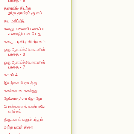
பாதை - 9
தரையில் கிடந்த
இருபதாயிரம் ரூபாய்
சுய மதிப்பீடு
எனது மனைவி புகைப்பட
கலைஞியான போது
கதை - டிவிடி விமர்சனம்
ஒரு ஆராய்ச்சியாளனின்
பாதை - 8
ஒரு ஆராய்ச்சியாளனின்
பாதை - 7
காமம் 4
இயற்கை பேராபத்து
கண்ணான கண்ணு
நேனோவுக்கா நோ நோ
பெண்களைக் கண்டாலே
எரிச்சல்
திருமணம் எனும் பந்தம்
அந்த மான் சிறை