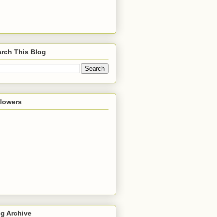
rch This Blog
llowers
g Archive