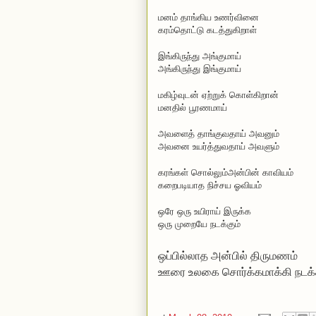
மனம் தாங்கிய உணர்வினை
கரம்தொட்டு கடத்துகிறாள்
இங்கிருந்து அங்குமாய்
அங்கிருந்து இங்குமாய்
மகிழ்வுடன் ஏற்றுக் கொள்கிறான்
மனதில் பூரணமாய்
அவளைத் தாங்குவதாய் அவனும்
அவனை உயர்த்துவதாய் அவளும்
கரங்கள் சொல்லும்அன்பின் காவியம்
கறைபடியாத நிச்சய ஓவியம்
ஒரே ஒரு உயிராய் இருக்க
ஒரு முறையே நடக்கும்
ஒப்பில்லாத அன்பில் திருமணம்
ஊரை உலகை சொர்க்கமாக்கி நடக்க