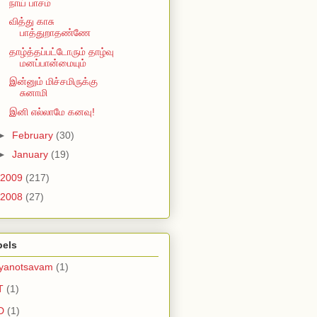
நாய் பாசம்
வித்து காசு
பாத்துறாதண்ணே
தாழ்த்தப்பட்டோரும் தாழ்வு
மனப்பான்மையும்
இன்னும் மிச்சமிருக்கு
சுனாமி
இனி எல்லாமே கனவு!
►
February
(30)
►
January
(19)
2009
(217)
2008
(27)
bels
lyanotsavam
(1)
T
(1)
D
(1)