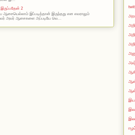
twi
 இருப்பதேன் 2
 ஆசையெல்லாம் இப்படித்தான் இருந்தது என எவராலும்
அரச
வர் அவர் ஆசைகளை அப்படியே வெ...
அறி
அறி
அறி
அன
அஷ்
ஆசி
ஆன்
ஆஸ
இயற
இலக
இல
ஈழம