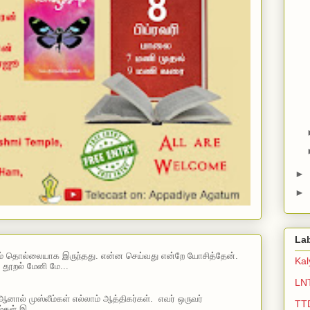
►
►
La
ம் தொல்லையாக இருந்தது. என்ன செய்வது என்றே யோசித்தேன்.
Ka
 தூறல் மேனி மே...
LN
ஆனால் முஸ்லீம்கள் எல்லாம் ஆத்திகர்கள். எவர் ஒருவர்
TT
்கள் இ...