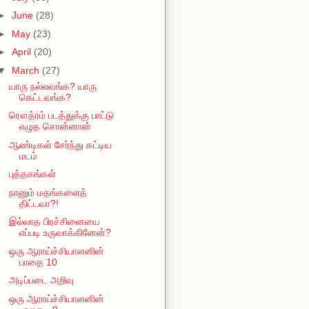
►
June
(28)
►
May
(23)
►
April
(20)
▼
March
(27)
யாரு நல்லவங்க? யாரு
கெட்டவங்க?
ரௌத்ரம் படத்துக்கு பாட்டு
எழுத சொன்னான்
ஆண்டிகள் சேர்ந்து கட்டிய
மடம்
புத்தகங்கள்
நானும் மதங்களைத்
திட்டவா?!
இல்லாத பிரச்சினையை
எப்படி உருவாக்கினேன்?
ஒரு ஆராய்ச்சியாளனின்
பாதை 10
அடிப்படை அறிவு
ஒரு ஆராய்ச்சியாளனின்