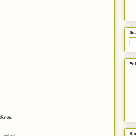
Sea
Fo
ிறது.
Blo