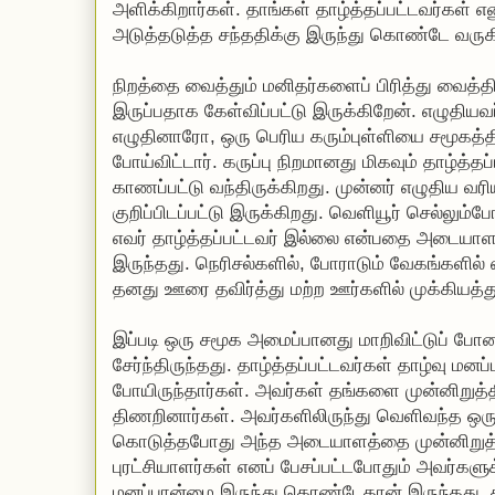
அளிக்கிறார்கள். தாங்கள் தாழ்த்தப்பட்டவர்கள் 
அடுத்தடுத்த சந்ததிக்கு இருந்து கொண்டே வருக
நிறத்தை வைத்தும் மனிதர்களைப் பிரித்து வைத்தி
இருப்பதாக கேள்விப்பட்டு இருக்கிறேன். எழுதியவ
எழுதினாரோ, ஒரு பெரிய கரும்புள்ளியை சமூகத்தில
போய்விட்டார். கருப்பு நிறமானது மிகவும் தாழ்த
காணப்பட்டு வந்திருக்கிறது. முன்னர் எழுதிய வரிய
குறிப்பிடப்பட்டு இருக்கிறது. வெளியூர் செல்லும்ப
எவர் தாழ்த்தப்பட்டவர் இல்லை என்பதை அடையாள
இருந்தது. நெரிசல்களில், போராடும் வேகங்களி
தனது ஊரை தவிர்த்து மற்ற ஊர்களில் முக்கியத்து
இப்படி ஒரு சமூக அமைப்பானது மாறிவிட்டுப் போனத
சேர்ந்திருந்தது. தாழ்த்தப்பட்டவர்கள் தாழ்வு மன
போயிருந்தார்கள். அவர்கள் தங்களை முன்னிறுத்
திணறினார்கள். அவர்களிலிருந்து வெளிவந்த ஒரு 
கொடுத்தபோது அந்த அடையாளத்தை முன்னிறுத்தி
புரட்சியாளர்கள் எனப் பேசப்பட்டபோதும் அவர்களுக
மனப்பான்மை இருந்து கொண்டேதான் இருந்தது. த