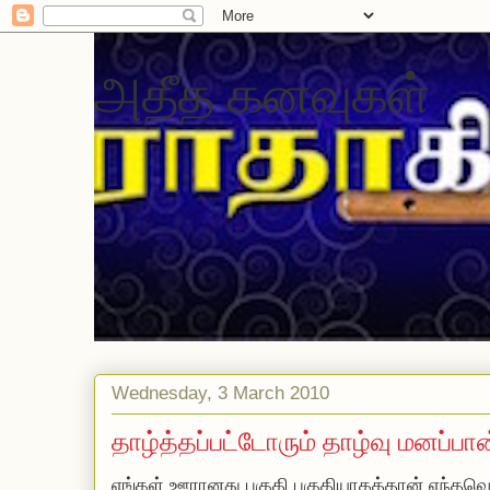
அதீத கனவுகள்
Wednesday, 3 March 2010
தாழ்த்தப்பட்டோரும் தாழ்வு மனப்பா
எங்கள் ஊரானது பகுதி பகுதியாகத்தான் எந்தவொ