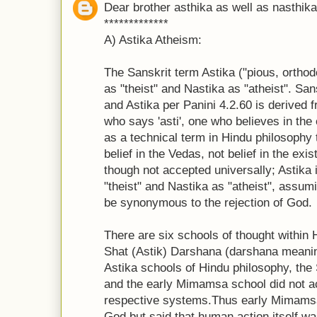
Dear brother asthika as well as nasthika
*************
A) Astika Atheism:
The Sanskrit term Astika ("pious, ortho
as "theist" and Nastika as "atheist". San
and Astika per Panini 4.2.60 is derived 
who says 'asti', one who believes in th
as a technical term in Hindu philosophy 
belief in the Vedas, not belief in the ex
though not accepted universally; Astika
"theist" and Nastika as "atheist", assumi
be synonymous to the rejection of God.
There are six schools of thought within
Shat (Astik) Darshana (darshana meaning
Astika schools of Hindu philosophy, th
and the early Mimamsa school did not ac
respective systems.Thus early Mimamsa 
God but said that human action itself w