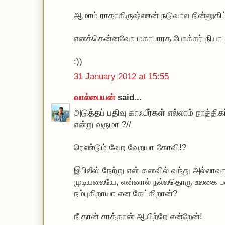
ஆமாம் ராதாகிருஷ்ணன் நடுவால நின்னுகிட்
எனக்கென்னவோ மகாபாரத போக்கர் நியாபக
:))
31 January 2012 at 15:55
வால்பையன்
said...
அடுத்தப் பதிவு காஃபீர்கள் எல்லாம் நாத்தி
என்று வருமா ?//
ரெண்டும் வேற வேறயா கோவி!?
இபிலீஸ் நேற்று என் கனவில் வந்து அல்
முடியலையே, என்னால் நல்லதொரு உலகை பட
நம்புகிறாயா என கேட்கிறான்?
நீ தான் சாத்தான் ஆயிற்றே என்றேன்!