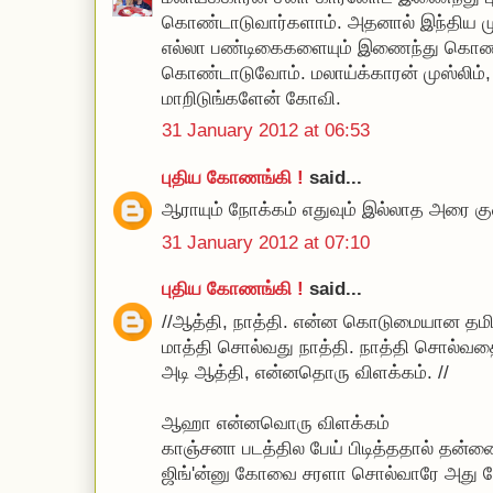
கொண்டாடுவார்களாம். அதனால் இந்திய மு
எல்லா பண்டிகைகளையும் இணைந்து கொண்ட
கொண்டாடுவோம். மலாய்க்காரன் முஸ்லிம், ந
மாறிடுங்களேன் கோவி.
31 January 2012 at 06:53
புதிய கோணங்கி !
said...
ஆராயும் நோக்கம் எதுவும் இல்லாத அரை கு
31 January 2012 at 07:10
புதிய கோணங்கி !
said...
//ஆத்தி, நாத்தி. என்ன கொடுமையான தம
மாத்தி சொல்வது நாத்தி. நாத்தி சொல்வத
அடி ஆத்தி, என்னதொரு விளக்கம். //
ஆஹா என்னவொரு விளக்கம்
காஞ்சனா படத்தில பேய் பிடித்ததால் தன்னை ம
ஜிங்'ன்னு கோவை சரளா சொல்வாரே அது ப