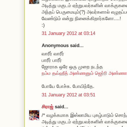
அடித்து மகுடம் ஏற்றுபவர்களின் வாக்க
அந்தப் பெருமையும்(?) அவர்களால் எழுதப்ப
வேண்டும் என்று நினைக்கிறார்களோ....!
:)
31 January 2012 at 03:14
Anonymous said...
வாரீர் வாரீர்
பாரீர் பாரீர்
ஜோராக ஒரே ஒரு முறை நடந்த
நம்ம தவ்ஹீத் அண்ணனும் ஜெர்ரி அண்ணாச்
போயே போச்சு. போயிந்தே.
31 January 2012 at 03:51
சிராஜ்
said...
/* வழக்கமாக இஸ்லாமிய புகழ்பாடும் சொந்தப
அடித்து மகுடம் ஏற்றுபவர்களின் வாக்க