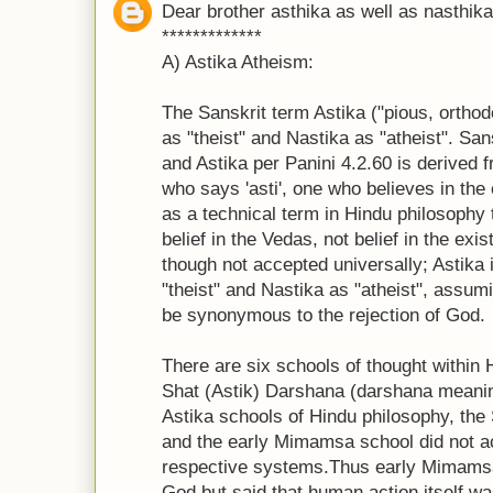
Dear brother asthika as well as nasthika
*************
A) Astika Atheism:
The Sanskrit term Astika ("pious, ortho
as "theist" and Nastika as "atheist". San
and Astika per Panini 4.2.60 is derived 
who says 'asti', one who believes in th
as a technical term in Hindu philosophy 
belief in the Vedas, not belief in the ex
though not accepted universally; Astika
"theist" and Nastika as "atheist", assumi
be synonymous to the rejection of God.
There are six schools of thought within
Shat (Astik) Darshana (darshana meaning
Astika schools of Hindu philosophy, th
and the early Mimamsa school did not ac
respective systems.Thus early Mimamsa 
God but said that human action itself w