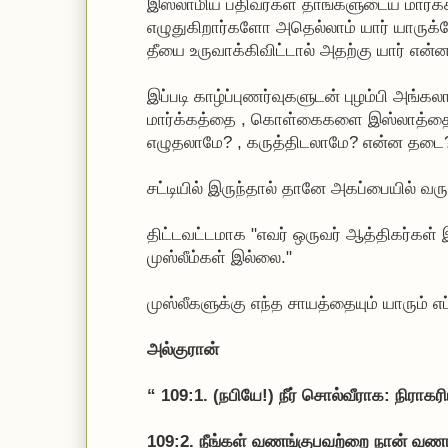
இஸ்லாமிய பதிவர்கள் தாங்களுடைய மார்க்
எழுதுகிறார்களோ அதெல்லாம் யார் யாரு
தீயை உருவாக்கிவிட்டால் அதற்கு யார் என்ன 
இப்படி காழ்ப்புணர்வுகளுடன் புழம்பி அங்
மார்க்கத்தை , கொள்கைகளை இஸ்லாத்தை
எழுதலாமே? , கருத்திடலாமே? என்ன தடை
சட்டியில் இருந்தால் தானே அகப்பையில் வரு
திட்டவட்டமாக "எவர் ஒருவர் ஆத்திகர்கள
முஸ்லீம்கள் இல்லை."
முஸ்லீகளுக்கு எந்த சாயத்தையும் யாரும் எப்பட
அல்குரான்
“ 109:1. (நபியே!) நீர் சொல்வீராக: நிராகர
109:2. நீங்கள் வணங்குபவற்றை நான் வணங