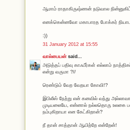
ஆமாம் ராதாகிருஷ்ணன் நடுவால நின்னுகிட்
எனக்கென்னவோ மகாபாரத போக்கர் நியாபக
:))
31 January 2012 at 15:55
வால்பையன்
said...
அடுத்தப் பதிவு காஃபீர்கள் எல்லாம் நாத்தி
என்று வருமா ?//
ரெண்டும் வேற வேறயா கோவி!?
இபிலீஸ் நேற்று என் கனவில் வந்து அல்
முடியலையே, என்னால் நல்லதொரு உலகை பட
நம்புகிறாயா என கேட்கிறான்?
நீ தான் சாத்தான் ஆயிற்றே என்றேன்!