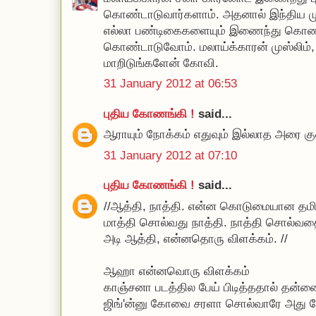
கொண்டாடுவார்களாம். அதனால் இந்திய மு
எல்லா பண்டிகைகளையும் இணைந்து கொண்ட
கொண்டாடுவோம். மலாய்க்காரன் முஸ்லிம், ந
மாறிடுங்களேன் கோவி.
31 January 2012 at 06:53
புதிய கோணங்கி !
said...
ஆராயும் நோக்கம் எதுவும் இல்லாத அரை கு
31 January 2012 at 07:10
புதிய கோணங்கி !
said...
//ஆத்தி, நாத்தி. என்ன கொடுமையான தம
மாத்தி சொல்வது நாத்தி. நாத்தி சொல்வத
அடி ஆத்தி, என்னதொரு விளக்கம். //
ஆஹா என்னவொரு விளக்கம்
காஞ்சனா படத்தில பேய் பிடித்ததால் தன்னை ம
ஜிங்'ன்னு கோவை சரளா சொல்வாரே அது ப