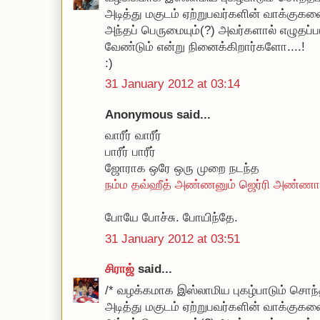
அடித்து மகுடம் ஏற்றுபவர்களின் வாக்க
அந்தப் பெருமையும்(?) அவர்களால் எழுதப்ப
வேண்டும் என்று நினைக்கிறார்களோ....!
:)
31 January 2012 at 03:14
Anonymous said...
வாரீர் வாரீர்
பாரீர் பாரீர்
ஜோராக ஒரே ஒரு முறை நடந்த
நம்ம தவ்ஹீத் அண்ணனும் ஜெர்ரி அண்ணாச்
போயே போச்சு. போயிந்தே.
31 January 2012 at 03:51
சிராஜ்
said...
/* வழக்கமாக இஸ்லாமிய புகழ்பாடும் சொந்தப
அடித்து மகுடம் ஏற்றுபவர்களின் வாக்க