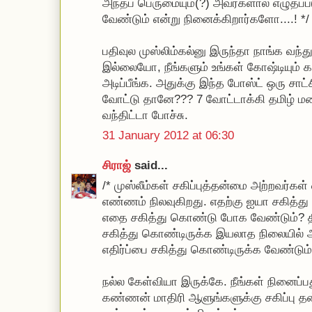
அந்தப் பெருமையும்(?) அவர்களால் எழுதப்ப
வேண்டும் என்று நினைக்கிறார்களோ....! */
பதிவுல முஸ்லிம்கல்னு இருந்தா நாங்க வந்த
இல்லையோ, நீங்களும் உங்கள் கோஷ்டியும் கண
அடிப்பீங்க. அதுக்கு இந்த போஸ்ட் ஒரு சாட்ச
வோட்டு தானே??? 7 வோட்டாக்கி தமிழ் ம
வந்திட்டா போச்சு.
31 January 2012 at 06:30
சிராஜ்
said...
/* முஸ்லீம்கள் சகிப்புத்தன்மை அற்றவர்க
எண்ணம் நிலவுகிறது. எதற்கு ஐயா சகித்
எதை சகித்து கொண்டு போக வேண்டும்? திர
சகித்து கொண்டிருக்க இயலாத நிலையில் 
எதிர்ப்பை சகித்து கொண்டிருக்க வேண்டும்
நல்ல கேள்வியா இருக்கே. நீங்கள் நினைப
கண்ணன் மாதிரி ஆளுங்களுக்கு சகிப்பு த