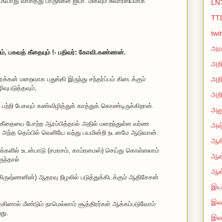
கும்போது வாசித்து பாருங்கள் ஐயா. மிகவும் சுவாரஸ்யமாக
LN
TT
twi
அரச
டும், பகவத் கீதையும் !- பதிவர்: கோவி.கண்ணன்.
அறி
்கன் மறைவாக பதுங்கி இருந்து சந்தர்ப்பம் கிடைக்கும்
அறி
வுபடுத்தவும்,
அறி
' பற்றி பேசவும் கண்விழித்துக் காத்துக் கொண்டிருக்கிறான்.
அன
் கீதையை போற்ற ஆரம்பித்தால் அதில் மறைந்துள்ள வர்ண
அஷ்
 அந்த தெம்பில் வெளியே வந்து பயமின்றி நடனமே ஆடுவான்.
ஆசி
ுக்களில் உடன்பாடு (சமரசம், காம்ரமைஸ்) செய்து கொள்ளலாம்
ஆன்
ுந்தால்
ஆஸ
ருஷ்ணனின்) ஆதரவு நிழலில் படுத்துக்கிடக்கும் ஆதிசேசன்
இயற
இலக
்கினால் மீண்டும் நாமெல்லாம் சூத்திரர்கள் ஆக்கப்படுவோம்
து.
இல