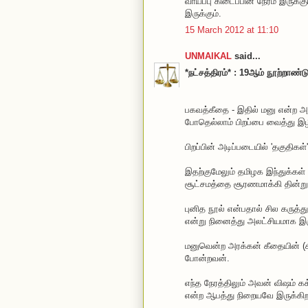
வாய்ப்பு கிடைப்பின் நேரம் இருக்
இருக்கும்.
15 March 2012 at 11:10
UNMAIKAL
said...
*நட்சத்திரம்* : 19ஆம் நூற்றாண்
பகவத்கீதை - இதில் மனு என்ற அரக
போதெல்லாம் பிறப்பை வைத்து இழி
பிறப்பின் அடிப்படையில் 'தகுதிகள்
இதற்குமேலும் தமிழக இந்துக்கள
சூட்சமத்தை சூரணமாக்கி தின்று
புனித நூல் என்பதால் சில கருத்த
என்று நினைத்து அலட்சியமாக இர
மனுவென்ற அரக்கன் கீதையின் (கி
போன்றவன்.
எந்த நேரத்திலும் அவன் விஷம் கக
என்ற ஆபத்து நிறையவே இருக்கிற