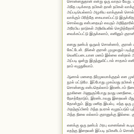
சொன்னதுதான் என்று ஒரு வாதம் வேறு. பட
அதே படிக்காத நபிகள் தான் நபிகள் வாக்க
அப்படியெல்லாம் அழகிய வாக்குகள் சொல்ல
வாக்கும் பிரித்தே கையாளப்பட்டு இருக்கி
சொல்வது என்பதையும் எவரும் அறிந்தாரில
அரேபிய நாடுகள் அறிவியலில் செழித்தோ
வைக்கப்பட்டு இருக்கலாம், எனினும் குரா
எனது நண்பர் ஒருவர் சொன்னார், குரான் 
கேட்டேன். நீங்கள் குரான் முழுவதும் படி
வெளிப்படையான மனம் இல்லை என்றால் அந்
அப்படி ஒன்று இருந்துவிட்டால் சாதகம் என
நாம் எழுதுவோம்.
ஆனால் மனதை நிர்மூலமாக்குதல் என முன்
நூல் மட்டுமே. இப்போது முகம்மது நபிகள
சொன்னது என்பதெல்லாம் இரண்டாம் நிலை.
நூலினை அணுகும்போது நமது மனநிலை, ஒன
நேசத்தோடும், இரண்டாவது இறைவன் மீது 
தோன்றும். இது மனித இயல்பு. எந்த ஒரு 
அதற்குப்பினர் அந்த நபரால் எழுதப்படும் 
அந்த நிலை எல்லாம் குரானுக்கு இல்லை. க
எனக்கு ஒரு நண்பர் அரபு வசனங்கள் கூடி
எதற்கு இறைவன் இப்படி நபிகளிடம் சொ