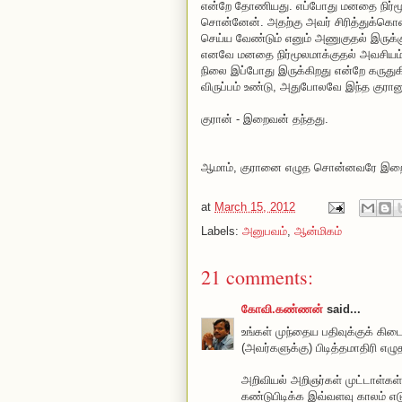
என்றே தோணியது. எப்போது மனதை நிர்மூ
சொன்னேன். அதற்கு அவர் சிரித்துக்கொ
செய்ய வேண்டும் எனும் அணுகுதல் இருக்
எனவே மனதை நிர்மூலமாக்குதல் அவசியம்
நிலை இப்போது இருக்கிறது என்றே கருதுக
விருப்பம் உண்டு, அதுபோலவே இந்த குரானு
குரான் - இறைவன் தந்தது.
ஆமாம், குரானை எழுத சொன்னவரே இ
at
March 15, 2012
Labels:
அனுபவம்
,
ஆன்மிகம்
21 comments:
கோவி.கண்ணன்
said...
உங்கள் முந்தைய பதிவுக்குக் கிட
(அவர்களுக்கு) பிடித்தமாதிரி எழ
அறிவியல் அறிஞர்கள் முட்டாள்கள்
கண்டுபிடிக்க இவ்வளவு காலம் எ