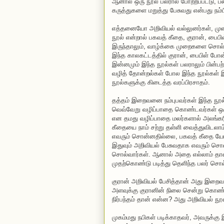
ஆனால் ஒரு நூல் பலரால் போற்றப்பட்டு, பலரா
கருத்துகளை மறுத்து பேசுவது என்பது நம
எத்தனையோ அறிவியல் வல்லுனர்கள், முனிவ
நூல் என்றால் பகவத் கீதை, குரான், பைப
இருந்தாலும், வாழ்க்கை முறைகளை சொல்வ
இந்த காலகட்டத்தில் குரான், பைபிள் ப
இன்னமும் இந்த நூல்கள் பலராலும் பின்பற்
வழித் தோன்றல்கள் போல இந்த நூல்கள் இ
நூல்களுக்கு கிடைத்த வரப்பிரசாதம்.
தத்தம் இறைவனை நம்புபவர்கள் இந்த நூல்
வெவ்வேறு வழிப்பாதை கொண்டவர்கள் ஒர
என தமது வழிப்பாதை மலர்களால் அலங்கரி
கீதையை நாம் சற்று தள்ளி வைத்துவிடலா
எவரும் சொன்னதில்லை, பகவத் கீதை யோக
இதுவும் அறிவியல் பேசுவதாக எவரும் 
சொல்வார்கள். ஆனால் அதை எல்லாம் தாண்
முதற்கொண்டு படித்து தெளிந்த பலர் சொல
குரான் அறிவியல் பேசித்தான் அது இறை
அளவுக்கு குரானின் நிலை சென்று கொண்டிர
நிர்பந்தம் தான் என்ன? அது அறிவியல் ந
முகம்மது நபிகள் படிக்காதவர், அவருக்க