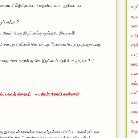
கனா ? இழிபிறவியா ? மனுவில் உள்ள குறிப்புப் படி
ஈழம
உதவ
ப்பதற்கு ?
உரை
அதன் பிறகு இழப்பதற்கு ஒன்றுமே இல்லை!!!
எகி
(அதாவது நீ மீட்டுக் கொண்டது ?) நாளை வேறு ஒருவருடையது
எண
கட்
து கிடைத்தால் தானே இழப்பைப் பற்றி பேச முடியும் ? :(
கண
கத
கம்
கவ
டும், பகவத் கீதையும் ! -- பதிவர்: கோவி.கண்ணன்.
கவி
காம
கோ
சமூ
் அது இறைவன் சொன்னதாக ஏற்றுக்கொள்ளப்பட வேண்டும் என
ிலை சென்று கொண்டிருப்பது வருத்தத்திற்கு உரியது// :)