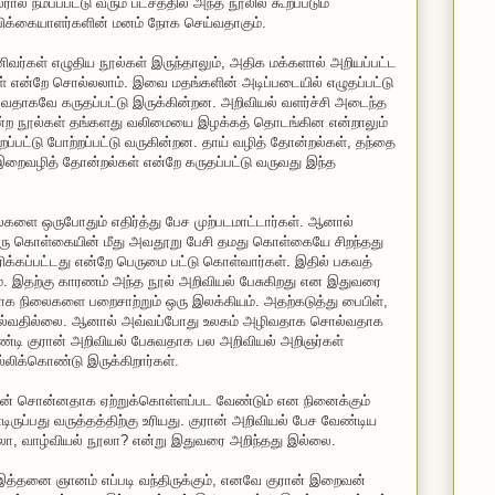
ல் நம்பப்பட்டு வரும் பட்சத்தில் அந்த நூலில் கூறப்படும்
்பிக்கையாளர்களின் மனம் நோக செய்வதாகும்.
ர்கள் எழுதிய நூல்கள் இருந்தாலும், அதிக மக்களால் அறியப்பட்ட
ிள் என்றே சொல்லலாம். இவை மதங்களின் அடிப்படையில் எழுதப்பட்டு
தாகவே கருதப்பட்டு இருக்கின்றன. அறிவியல் வளர்ச்சி அடைந்த
ோன்ற நூல்கள் தங்களது வலிமையை இழக்கத் தொடங்கின என்றாலும்
றப்பட்டு போற்றப்பட்டு வருகின்றன. தாய் வழித் தோன்றல்கள், தந்தை
றைவழித் தோன்றல்கள் என்றே கருதப்பட்டு வருவது இந்த
களை ஒருபோதும் எதிர்த்து பேச முற்படமாட்டார்கள். ஆனால்
ு கொள்கையின் மீது அவதூறு பேசி தமது கொள்கையே சிறந்தது
க்கப்பட்டது என்றே பெருமை பட்டு கொள்வார்கள். இதில் பகவத்
ம். இதற்கு காரணம் அந்த நூல் அறிவியல் பேசுகிறது என இதுவரை
 நிலைகளை பறைசாற்றும் ஒரு இலக்கியம். அதற்கடுத்து பைபிள்,
சொல்வதில்லை. ஆனால் அவ்வப்போது உலகம் அழிவதாக சொல்வதாக
டி குரான் அறிவியல் பேசுவதாக பல அறிவியல் அறிஞர்கள்
்லிக்கொண்டு இருக்கிறார்கள்.
வன் சொன்னதாக ஏற்றுக்கொள்ளப்பட வேண்டும் என நினைக்கும்
ுப்பது வருத்தத்திற்கு உரியது. குரான் அறிவியல் பேச வேண்டிய
ூலா, வாழ்வியல் நூலா? என்று இதுவரை அறிந்தது இல்லை.
ு இத்தனை ஞானம் எப்படி வந்திருக்கும், எனவே குரான் இறைவன்