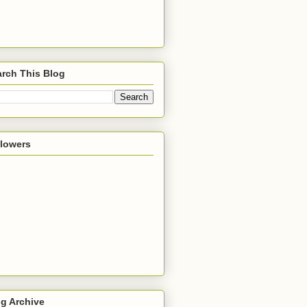
rch This Blog
llowers
g Archive