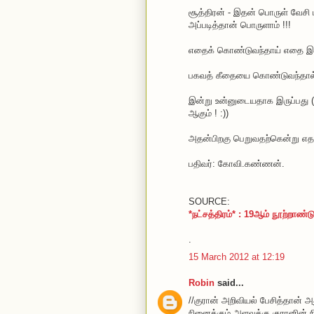
சூத்திரன் - இதன் பொருள் வேசி ம
அப்படித்தான் பொருளாம் !!!
எதைக் கொண்டுவந்தாய் எதை இழ
பகவத் கீதையை கொண்டுவந்தால் 
இன்று உன்னுடையதாக இருப்பது 
ஆகும் ! :))
அதன்பிறகு பெறுவதற்கென்று எதாவ
பதிவர்: கோவி.கண்ணன்.
SOURCE:
*நட்சத்திரம்* : 19ஆம் நூற்றாண்
.
15 March 2012 at 12:19
Robin
said...
//குரான் அறிவியல் பேசித்தான
நினைக்கும் அளவுக்கு குரானின் ந