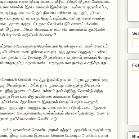
ிக்காதவர்களை இப்படி எல்லாம் இழிவு படுத்தி இருக்க வேண்டாம்.
ு என சொல்லி இருப்பதாகவும் இருக்கிறது. படிக்காத ஒருவர் எப்படி
முடிந்தது என எவரேனும் நினைப்பாரில்லை. குரானும், நபிகள்
றது என்பதுதான் வரலாறு. மேலும் படிப்பறிவு என்பது எதை வைத்து
்லை. குரான் எழுதப்பட்டதாக சொல்லப்படும் காலகட்டங்களில்
ங்கி இருந்தன. அதன் விளைவாக கூட சில வசனங்கள் குர்ஆனில்
Sea
னின் நோக்கம் அறிவியல் பேசுவதா?
மட்டுமே அறிவியலுக்கு நெருக்கமாக பேசுகிறது என. நான் அவரிடம்
த்து விட்டீர்களா என! இல்லை என்றார். ஒரு நூலை அணுகும் முன்னர்
த நூலில் நாம் தேடுவது இருக்கிறதா என்றுதான் கண்கள் போகும்.
ில் சாதகமும், பாதகம் எனில் பாதகமும் என நமக்கு வசதிக்கு ஏற்ப
Fo
னோர்கள் சொல்லி வைத்து இருக்கிறார்கள். அதாவது குரான் ஒரு
் ஒரு இறைத்தூதர், அந்த நூல் முகம்மது நபிகளுக்கு இறைவன்
 இந்த இரண்டாம் நிலை எல்லாம் நாம் அறிந்து கொண்டு அந்த
்று இறைவன் மீது நம்பிக்கை உள்ளவராக இருந்தால்
நம்பிக்கையற்றவர்களாக இருந்தால் வெறுப்போடும் அணுகத்
முதல் புத்தகமும், எழுதுபவருக்காக வாங்கப்படுவதில்லை. ஆனால்
புத்தகங்கள் அவருக்காகவே வாங்கப்படும் நிலை ஏற்படுகிறது. ஆனால்
ுரான் நம்பிக்கைகளின் வெளிப்பாடு.
ய தமிழ் வசனங்கள் கொண்ட குரான் தந்தார். முதலில் படிக்கும்போது
ன்னார், இதை எல்லாம் இறைவன் சொல்ல வேண்டிய அவசியம் என்ன
Blo