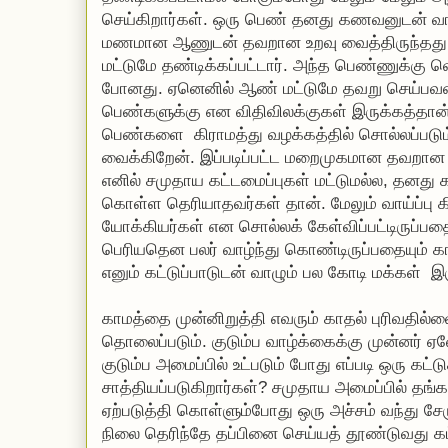
செய்கிறார்கள். ஒரு பெண் தனது கணவனுடன் வ
மணமான ஆணுடன் தவறான உறவு வைத்திருந்தது க
மட்டுமே தண்டிக்கப்பட்டார். அந்த பெண்ணுக்கு வ
போனது. ஏனெனில் ஆண் மட்டுமே தவறு செய்பவனாக
பெண்களுக்கு என விதிவிலக்குகள் இருக்கத்தான
பெண்களை கிராமத்து வழக்கத்தில் சொல்லப்படு
வைக்கிறேன். இப்படிப்பட்ட மறைமுகமான தவறா
எனில் சமுதாய கட்டமைப்புகள் மட்டுமல்ல, தனது க
கொள்ள தெரியாதவர்கள் தான். மேலும் வாய்ப்ப
யோக்கியர்கள் என சொல்லக் கேள்விப்பட்டிருப்ப
பெரியதென பலர் வாழ்ந்து கொண்டிருப்பதையும் க
எனும் கட்டுப்பாடுடன் வாழும் பல கோடி மக்கள் இ
காமத்தை முன்னிறுத்தி எவரும் காதல் புரிவதில்ல
தொலைப்படும். குடும்ப வாழ்க்கைக்கு முன்னர் 
குடும்ப அமைப்பில் உட்படும் போது எப்படி ஒரு கட்ட
சாத்தியப்படுகிறார்கள்? சமுதாய அமைப்பில் த
ஏற்படுத்தி கொள்ளும்போது ஒரு அச்சம் வந்து சே
நிலை தெரிந்தே தப்பினை செய்யத் தூண்டுவது கட்