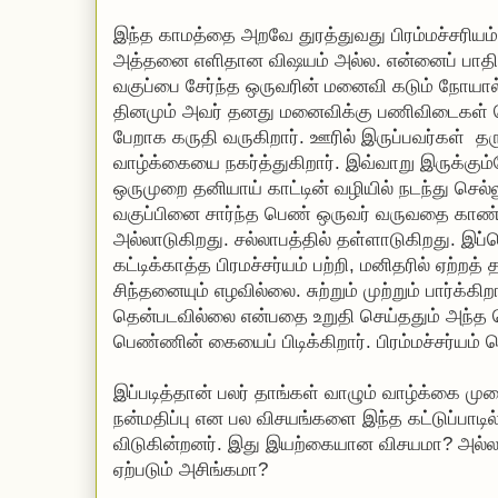
இந்த காமத்தை அறவே துரத்துவது பிரம்மச்சரியம்.
அத்தனை எளிதான விஷயம் அல்ல. என்னைப் பாதித
வகுப்பை சேர்ந்த ஒருவரின் மனைவி கடும் நோயால்
தினமும் அவர் தனது மனைவிக்கு பணிவிடைகள் 
பேறாக கருதி வருகிறார். ஊரில் இருப்பவர்கள் 
வாழ்க்கையை நகர்த்துகிறார். இவ்வாறு இருக்கு
ஒருமுறை தனியாய் காட்டின் வழியில் நடந்து செல்ல
வகுப்பினை சார்ந்த பெண் ஒருவர் வருவதை காண்
அல்லாடுகிறது. சல்லாபத்தில் தள்ளாடுகிறது. இ
கட்டிக்காத்த பிரமச்சர்யம் பற்றி, மனிதரில் ஏற்றத் 
சிந்தனையும் எழவில்லை. சுற்றும் முற்றும் பார்க்கி
தென்படவில்லை என்பதை உறுதி செய்ததும் அந்த ப
பெண்ணின் கையைப் பிடிக்கிறார். பிரம்மச்சர்யம
இப்படித்தான் பலர் தாங்கள் வாழும் வாழ்க்கை முற
நன்மதிப்பு என பல விசயங்களை இந்த கட்டுப்பாடில
விடுகின்றனர். இது இயற்கையான விசயமா? அல்லத
ஏற்படும் அசிங்கமா?