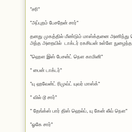
''சரி''
''அப்புறம் பேசறேன் சார்''
தனது முகத்தில் மீண்டும் மாஸ்க்தனை அணிந்து க
அந்த அறையில் டாக்டர் ரகசியன் உள்ளே நுழைந்தா
''ஹௌ இஸ் பேசன்ட் நௌ காமினி''
'' பைன் டாக்டர்''
''யு ஹவேன்ட் ரிமுவ்ட் யுவர் மாஸ்க்''
'' வில் டூ சார்''
'' தேங்க்ஸ் பார் திஸ் ஹெல்ப், யு கேன் லீவ் நௌ''
''ஓகே சார்''