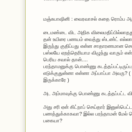
மஞ்சுபாஷினி : வைரவாசல் கதை ரொம்ப அர
டைமண்டை விட அதிக விலைமதிப்பில்லாதது உ
தன் உயிரை பணயம் வைத்து ஸ்டண்ட் எல்லாம
இருந்து குதிப்பது என்ன சாதாரணமான செய
பஸ்லயே ஏறத்தெரியாம விழுந்து வாரும் எ
பெரிய சவால் தான்....
பரந்தாமனுக்கு பொண்ணு கடத்தப்பட்டிருப்பத
எடுக்குதுன்னா என்னா அப்பாப்பா அவரு? ( 
இருக்காரே )
அட அம்மாவுக்கு பொண்ணு கடத்தப்பட்ட 
அது சரி ஏன் கிட்நாப் செய்தார் இனுஸ்பெட்ட
பணத்துக்காகவா? இல்ல பரந்தாமன் மேல
பகையா?