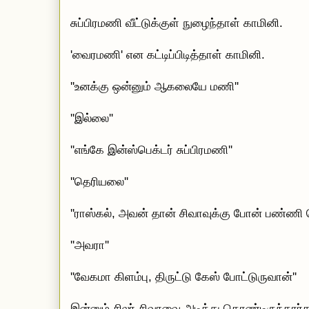
சுப்பிரமணி வீட்டுக்குள் நுழைந்தாள் காமினி.
'வைரமணி' என கட்டிப்பிடித்தாள் காமினி.
''உனக்கு ஒன்னும் ஆகலையே மணி''
''இல்லை''
''எங்கே இன்ஸ்பெக்டர் சுப்பிரமணி''
''தெரியலை''
''ராஸ்கல், அவன் தான் சிவாவுக்கு போன் பண்ணி 
''அவரா''
''வேகமா கிளம்பு, திருட்டு கேஸ் போட்டுருவான்''
இன்னும் சிலர் சிவாவை அடித்து கொண்டிருந்தார்கள