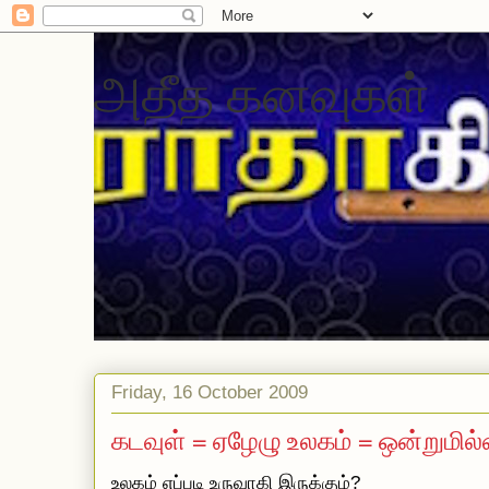
அதீத கனவுகள்
Friday, 16 October 2009
கடவுள் = ஏழேழு உலகம் = ஒன்றுமில
உலகம் எப்படி உருவாகி இருக்கும்?