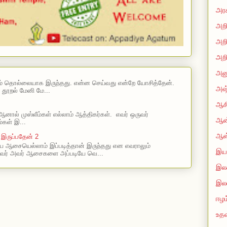
அரச
அறி
அறி
அறி
அன
ம் தொல்லையாக இருந்தது. என்ன செய்வது என்றே யோசித்தேன்.
அஷ்
 தூறல் மேனி மே...
ஆசி
ஆனால் முஸ்லீம்கள் எல்லாம் ஆத்திகர்கள். எவர் ஒருவர்
ஆன்
்கள் இ...
ஆஸ
 இருப்பதேன் 2
 ஆசையெல்லாம் இப்படித்தான் இருந்தது என எவராலும்
இயற
வர் அவர் ஆசைகளை அப்படியே வெ...
இலக
இல
ஈழம
உதவ