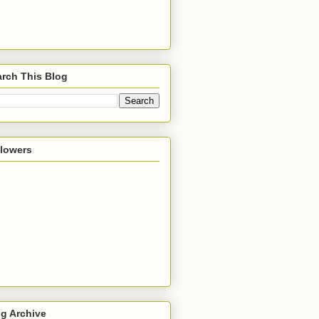
rch This Blog
llowers
g Archive