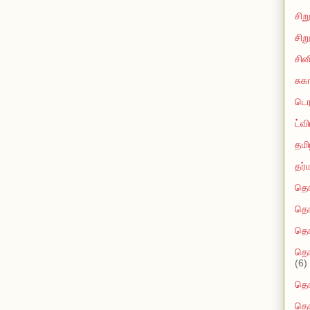
சி
சிற
சின
சுக
டெர
ட்வி
தமி
தர்ம
தொ
தொ
தொ
தொ
(6)
தொட
தொ