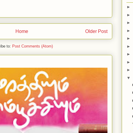
►
►
►
►
Home
Older Post
►
►
ibe to:
Post Comments (Atom)
►
►
►
▼