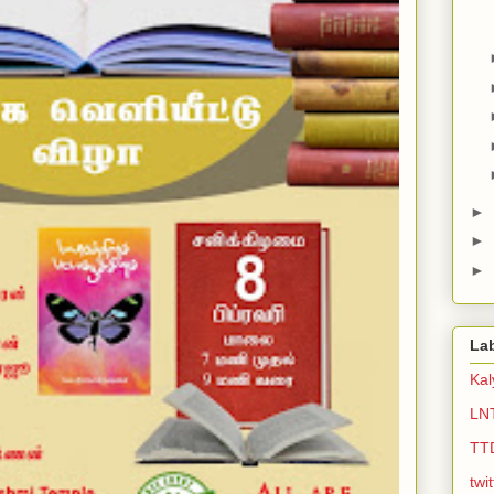
►
►
►
La
Ka
LN
TT
twi