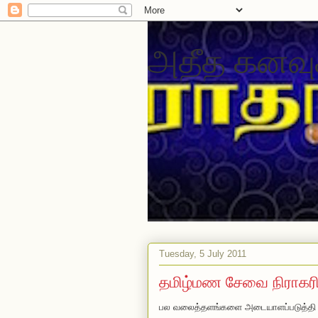
அதீத கனவு
Tuesday, 5 July 2011
தமிழ்மண சேவை நிராகரிப
பல வலைத்தளங்களை அடையாளப்படுத்தி வர