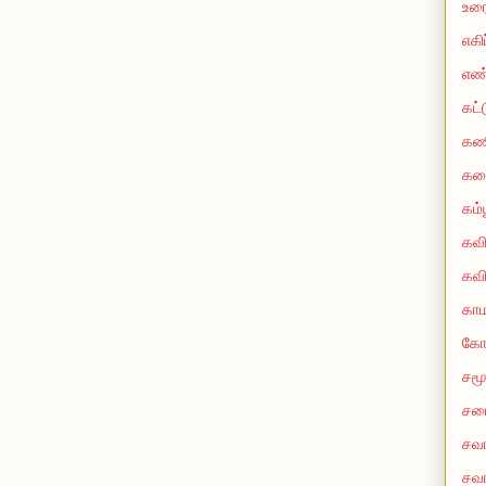
உரை
எகி
எண
கட்
கண
கத
கம்
கவ
கவி
காம
கோ
சமூ
சம
சவா
சவா