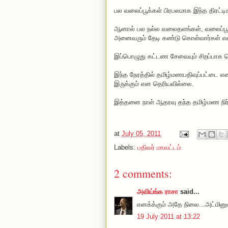
பல வலைப்பூக்கள் பிரபலமாக இந்த திரட்ட
ஆனால் பல நல்ல வலைதளங்கள், வலைப்பூ
அனைவரும் தேடி கண்டு கொள்வார்கள் என
இப்பொழுது கட்டண சேவையும் சிறப்பாக ச
இந்த நேரத்தில் தமிழ்மணபதிவுப்பட்டை 
இருக்கும் என தெரியவில்லை.
இத்தனை நாள் ஆதரவு தந்த தமிழ்மண நிர்
at
July 05, 2011
Labels:
பதிவர் மாவட்டம்
2 comments:
அவிய்ங்க ராசா
said...
எனக்க்கும் அதே நிலை...அட்மினுக
19 July 2011 at 13:22